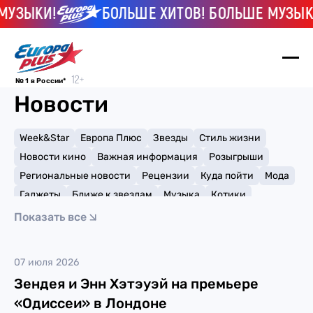
МУЗЫКИ!
БОЛЬШЕ ХИТОВ! БОЛЬШЕ МУЗЫК
№ 1 в России*
Новости
Week&Star
Европа Плюс
Звезды
Стиль жизни
Новости кино
Важная информация
Розыгрыши
Региональные новости
Рецензии
Куда пойти
Мода
Гаджеты
Ближе к звездам
Музыка
Котики
Мемы и тренды
Факты и списки
Премии
Показать все
Путешествия
Рейтинги
Игры
Миа Гот
07 июля 2026
Зендея и Энн Хэтэуэй на премьере
«Одиссеи» в Лондоне