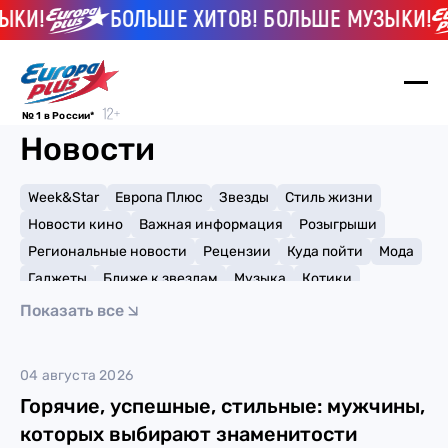
КИ!
БОЛЬШЕ ХИТОВ! БОЛЬШЕ МУЗЫКИ!
№ 1 в России*
Новости
Week&Star
Европа Плюс
Звезды
Стиль жизни
Новости кино
Важная информация
Розыгрыши
Региональные новости
Рецензии
Куда пойти
Мода
Гаджеты
Ближе к звездам
Музыка
Котики
Мемы и тренды
Факты и списки
Премии
Показать все
Путешествия
Рейтинги
Игры
Джейк Бон Джови
04 августа 2026
Горячие, успешные, стильные: мужчины,
которых выбирают знаменитости