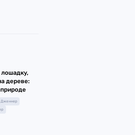
 лошадку,
на дереве:
 природе
 Дженнер
ер