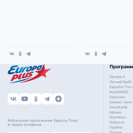
Програм
Летнее У
Летний Вайб
ЕвроХит Топ 
ResiDANCE
Гороскоп
Бизнес-ланч
КиноКайф
Афиша
StarNews
Мобильное приложение Европы Плюс
Новости
в твоем телефоне.
Пробки
Погода