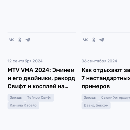
12 сентября 2024
06 сентября 2024
MTV VMA 2024: Эминем
Как отдыхают з
и его двойники, рекорд
7 нестандартны
Свифт и косплей на
примеров
Спирс
Звезды
Тейлор Свифт
Звезды
Сьюки Уотерхау
Камила Кабейо
Дэвид Бекхэм