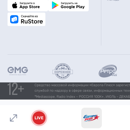
Средство массовой информации «Европа Плюс» зарегистр
службой по надзору в сфере связи, информационных тех
*Mediascope, Radio Index – РОССИЯ 100К+, ИЮЛЬ - ДЕКАБР
LIVE