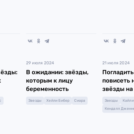
29 июля 2024
21 июля 2024
вёзды:
В ожидании: звёзды,
Погладить
х
которым к лицу
повисеть 
беременность
звёзды на
с
Звезды
Хейли Бибер
Сиара
Звезды
Кайли
Кендалл Дженн