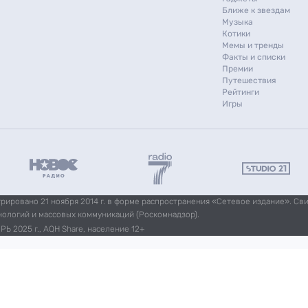
Ближе к звездам
Музыка
Котики
Мемы и тренды
Факты и списки
Премии
Путешествия
Рейтинги
Игры
ировано 21 ноября 2014 г. в форме распространения «Сетевое издание». Св
нологий и массовых коммуникаций (Роскомнадзор).
Ь 2025 г., AQH Share, население 12+