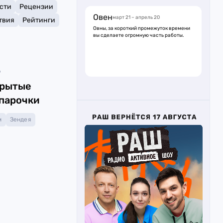
сти
Рецензии
Овен
март 21 – апрель 20
твия
Рейтинги
Овны, за короткий промежуток времени
вы сделаете огромную часть работы.
6
крытые
парочки
м
Зендея