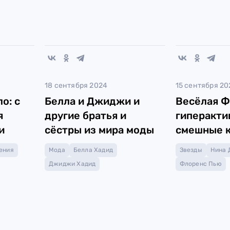
18 сентября 2024
15 сентября 20
о: с
Белла и Джиджи и
Весёлая Ф
я
другие братья и
гиперакти
и
сёстры из мира моды
смешные 
знаменито
ения
Мода
Белла Хадид
Звезды
Нина 
Джиджи Хадид
Флоренс Пью