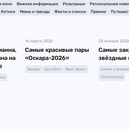
и кино
Важная информация
Розыгрыши
Региональные ново
Котики
Мемы и тренды
Факты и списки
Премии
Путешес
16 марта 2026
05 января 202
ианна,
Самые красивые пары
Самые за
на на
«Оскара-2026»
звёздные 
е
Звезды
Дуа Липа
Крис Эванс
Ближе к звезда
Том Холланд
ala