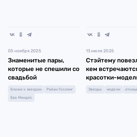
05 ноября 2025
13 июля 2025
Знаменитые пары,
Стэйтему повезл
которые не спешили со
кем встречаютс
свадьбой
красотки-модел
Ближе к звездам
Райан Гослинг
Звезды
модели
отнош
Ева Мендес