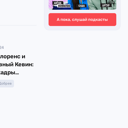
24
лоренс и
вный Кевин:
кадры
стей
Добрев