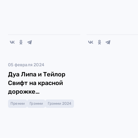
05 февраля 2024
Дуа Липа и Тейлор
Свифт на красной
дорожке
«Грэмми-2024»
Премии
Грэмми
Грэмми 2024