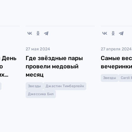
27 мая 2024
27 апреля 2024
 День
Где звёздные пары
Самые ве
о
провели медовый
вечеринки
их
месяц
Звезды
Cardi 
Звезды
Джастин Тимберлейк
Джессика Бил