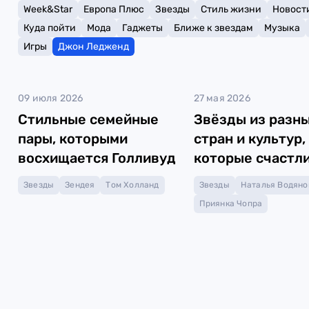
Week&Star
Европа Плюс
Звезды
Стиль жизни
Новост
Куда пойти
Мода
Гаджеты
Ближе к звездам
Музыка
Игры
Джон Ледженд
09 июля 2026
27 мая 2026
Стильные семейные
Звёзды из разн
пары, которыми
стран и культур,
восхищается Голливуд
которые счастл
вместе
Звезды
Зендея
Том Холланд
Звезды
Наталья Водяно
Приянка Чопра