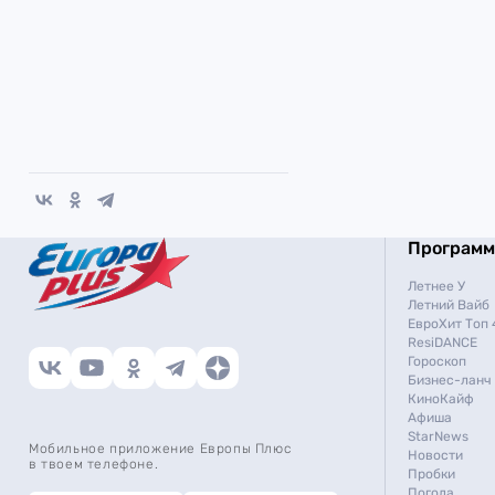
Програм
Летнее У
Летний Вайб
ЕвроХит Топ 
ResiDANCE
Гороскоп
Бизнес-ланч
КиноКайф
Афиша
StarNews
Мобильное приложение Европы Плюс
Новости
в твоем телефоне.
Пробки
Погода