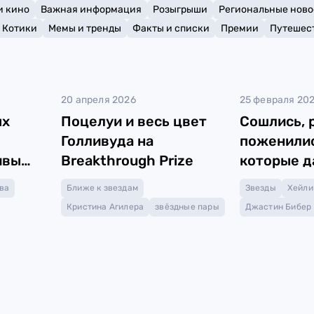
и кино
Важная информация
Розыгрыши
Региональные ново
Котики
Мемы и тренды
Факты и списки
Премии
Путешес
20 апреля 2026
25 февраля 20
ых
Поцелуи и весь цвет
Сошлись, 
Голливуда на
поженилис
ивы
Breakthrough Prize
которые д
второй ша
ва
Ближе к звездам
Звезды
Хейли
Кристина Агилера
звёздные пары
Джастин Бибер