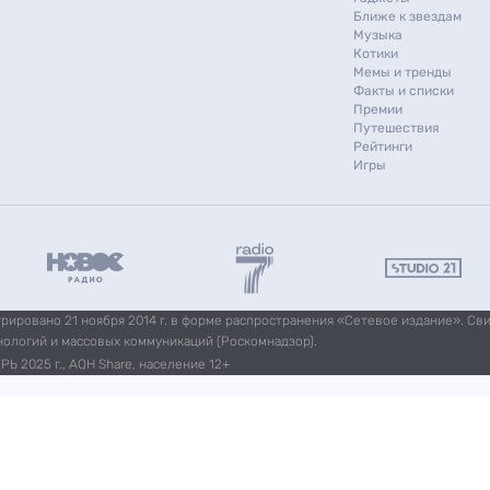
Ближе к звездам
Музыка
Котики
Мемы и тренды
Факты и списки
Премии
Путешествия
Рейтинги
Игры
ировано 21 ноября 2014 г. в форме распространения «Сетевое издание». Св
нологий и массовых коммуникаций (Роскомнадзор).
Ь 2025 г., AQH Share, население 12+