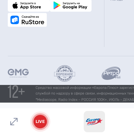
Средство массовой информации «Европа Плюс» зарегистр
службой по надзору в сфере связи, информационных тех
*Mediascope, Radio Index – РОССИЯ 100К+, ИЮЛЬ - ДЕКАБР
LIVE