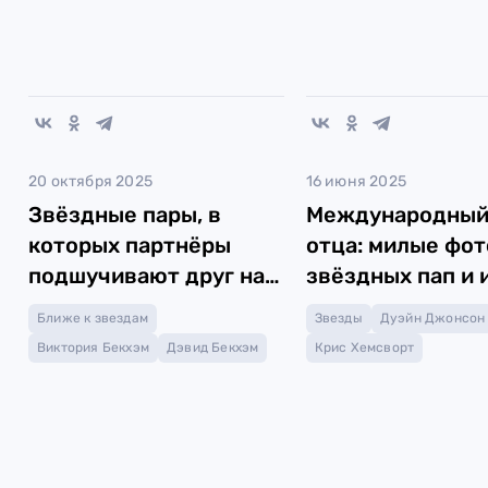
20 октября 2025
16 июня 2025
Звёздные пары, в
Международный
которых партнёры
отца: милые фот
подшучивают друг над
звёздных пап и 
другом
детей
Ближе к звездам
Звезды
Дуэйн Джонсон
Виктория Бекхэм
Дэвид Бекхэм
Крис Хемсворт