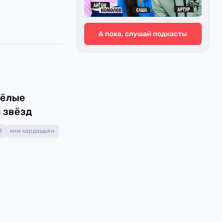
сёлые
 звёзд
B
ким кардашьян