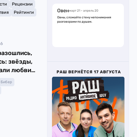
сти
Рецензии
Овен
март 21 – апрель 20
твия
Рейтинги
Овны, сломайте стену непонимания
разговорами по душам.
26
разошлись,
ь: звёзды,
али любви
нс
 Бибер