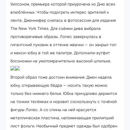
Уилсоном, премьера которой приурочена ко Дню всех
влюблённых. Чтобы подогреть интерес зрителей к
ленте, Дженнифер снялась в фотосессии для издания
The New York Times. Для съёмки дива выбрала
противоречивые образы. Лопес завернулась в
гигантский пуховик в оттенке жвачки — он закрыл топ
и макси-юбку в той же палитре. Дополнили аутфит
босоножки на умопомрачительно высокой шпильке.
Второй образ тоже достоин внимания. Джен надела
юбку, открывающую бёдра — носить такую можно
только без нижнего белья. Юбка причудливо держится
на тонких тесёмках и норовит соскользнуть с точёной
фигуры Лопес. А со спины на ней красуется
металлическая пластина, напоминающая прилипший
лист фольги. Необычный предмет одежды был одобрен