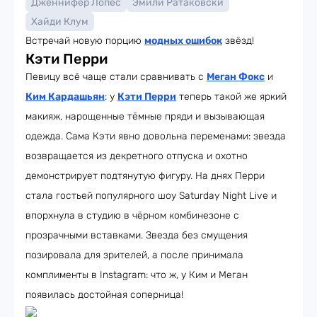
Дженнифер Лопес
Эмили Ратаковски
Хайди Клум
Встречай новую порцию
модных ошибок
звёзд!
Кэти Перри
Певицу всё чаще стали сравнивать с
Меган Фокс
и
Ким Кардашьян
: у
Кэти Перри
теперь такой же яркий
макияж, нарощенные тёмные пряди и вызывающая
одежда. Сама Кэти явно довольна переменами: звезда
возвращается из декретного отпуска и охотно
демонстрирует подтянутую фигуру. На днях Перри
стала гостьей популярного шоу Saturday Night Live и
впорхнула в студию в чёрном комбинезоне с
прозрачными вставками. Звезда без смущения
позировала для зрителей, а после принимала
комплименты в Instagram: что ж, у Ким и Меган
появилась достойная соперница!