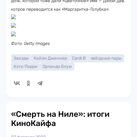
дочь, которой тоже дали «цветочное» имя — Дэйзи Дав,
котрое переводится как «Маргаритка-Голубка».
Фото: Getty Images
Звезды
Кайли Дженнер
Cardi B
звёздные пары
Кэти Перри
Орландо Блум
«Смерть на Ниле»: итоги
КиноКайфа