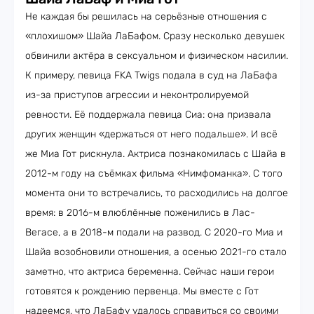
Не каждая бы решилась на серьёзные отношения с
«плохишом» Шайа ЛаБафом. Сразу несколько девушек
обвинили актёра в сексуальном и физическом насилии.
К примеру, певица FKA Twigs подала в суд на ЛаБафа
из-за приступов агрессии и неконтролируемой
ревности. Её поддержала певица Сиа: она призвала
других женщин «держаться от него подальше». И всё
же Миа Гот рискнула. Актриса познакомилась с Шайа в
2012-м году на съёмках фильма «Нимфоманка». С того
момента они то встречались, то расходились на долгое
время: в 2016-м влюблённые поженились в Лас-
Вегасе, а в 2018-м подали на развод. С 2020-го Миа и
Шайа возобновили отношения, а осенью 2021-го стало
заметно, что актриса беременна. Сейчас наши герои
готовятся к рождению первенца. Мы вместе с Гот
надеемся, что ЛаБафу удалось справиться со своими