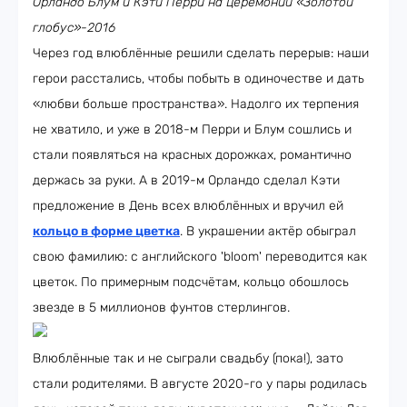
Орландо Блум и Кэти Перри на церемонии «Золотой
глобус»-2016
Через год влюблённые решили сделать перерыв: наши
герои расстались, чтобы побыть в одиночестве и дать
«любви больше пространства». Надолго их терпения
не хватило, и уже в 2018-м Перри и Блум сошлись и
стали появляться на красных дорожках, романтично
держась за руки. А в 2019-м Орландо сделал Кэти
предложение в День всех влюблённых и вручил ей
кольцо в форме цветка
. В украшении актёр обыграл
свою фамилию: с английского 'bloom' переводится как
цветок. По примерным подсчётам, кольцо обошлось
звезде в 5 миллионов фунтов стерлингов.
Влюблённые так и не сыграли свадьбу (пока!), зато
стали родителями. В августе 2020-го у пары родилась