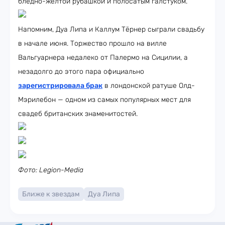
бледно-жёлтой рубашкой и полосатым галстуком.
Напомним, Дуа Липа и Каллум Тёрнер сыграли свадьбу
в начале июня. Торжество прошло на вилле
Вальгуарнера недалеко от Палермо на Сицилии, а
незадолго до этого пара официально
зарегистрировала брак
в лондонской ратуше Олд-
Мэрилебон — одном из самых популярных мест для
свадеб британских знаменитостей.
Фото: Legion-Media
Ближе к звездам
Дуа Липа