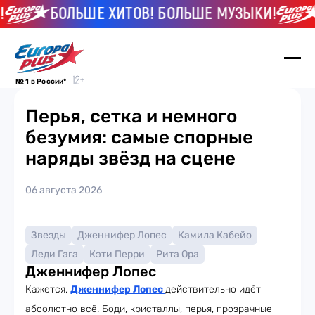
БОЛЬШЕ ХИТОВ! БОЛЬШЕ МУЗЫКИ!
№ 1 в России*
Перья, сетка и немного
безумия: самые спорные
наряды звёзд на сцене
06 августа 2026
Звезды
Дженнифер Лопес
Камила Кабейо
Леди Гага
Кэти Перри
Рита Ора
Дженнифер Лопес
Кажется,
Дженнифер Лопес
действительно идёт
абсолютно всё. Боди, кристаллы, перья, прозрачные