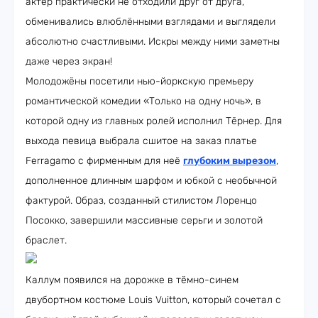
актёр практически не отходили друг от друга,
обменивались влюблёнными взглядами и выглядели
абсолютно счастливыми. Искры между ними заметны
даже через экран!
Молодожёны посетили нью-йоркскую премьеру
романтической комедии «Только на одну ночь», в
которой одну из главных ролей исполнил Тёрнер. Для
выхода певица выбрала сшитое на заказ платье
Ferragamo с фирменным для неё
глубоким вырезом
,
дополненное длинным шарфом и юбкой с необычной
фактурой. Образ, созданный стилистом Лоренцо
Посокко, завершили массивные серьги и золотой
браслет.
Каллум появился на дорожке в тёмно-синем
двубортном костюме Louis Vuitton, который сочетал с