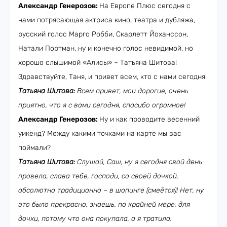
Александр Генерозов:
На Европе Плюс сегодня с
нами потрясающая актриса кино, театра и дубляжа,
русский голос Марго Робби, Скарлетт Йоханссон,
Натали Портман, ну и конечно голос невидимой, но
хорошо слышимой «Алисы» – Татьяна Шитова!
Здравствуйте, Таня, и привет всем, кто с нами сегодня!
Татьяна Шитова:
Всем привет, мои дорогие, очень
приятно, что я с вами сегодня, спасибо огромное!
Александр Генерозов:
Ну и как проводите весенний
уикенд? Между какими точками на карте мы вас
поймали?
Татьяна Шитова:
Слушай, Саш, ну я сегодня свой день
провела, слава тебе, господи, со своей дочкой,
абсолютно традиционно – в шопинге (смеётся)! Нет, ну
это было прекрасно, знаешь, по крайней мере, для
дочки, потому что она покупала, а я тратила.