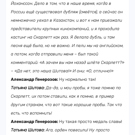
Йоханссон. Дело в том, что в наше время, когда в
России ещё существовал дубляж (смеётся), а сейчас он
немножечко уехал в Казахстан, и вот к нам приезжали
представители крупных кинокомпаний, и я проходила
кастинг на Скарлетт как раз. Я делала дубль, и там
песня ещё была, но не важно. И пели мы на английском,
а потом, когда отправили меня – был такой
комментарий: «А зачем вы нам назад шлёте Скарлетт?»
– «Да нет, это наша Шитова!» И они: «О, отлично!»
Александр Генерозов:
Ну нормально так!
Татьяна Шитова:
Да-да, и мои пробы, я тоже помню по
Скарлетт, их потом ставили, как я помню, в пример
другим странам, что вот такие хорошие пробы. Так что
есть, что вспомнить!
Александр Генерозов:
Ну такая просто медаль славы!
Татьяна Шитова:
Ага, орден повесили! Ну просто