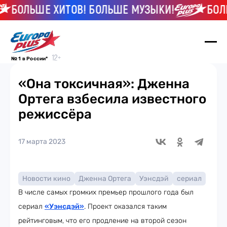
ЛЬШЕ ХИТОВ! БОЛЬШЕ МУЗЫКИ!
БОЛЬШЕ 
№ 1 в России*
«Она токсичная»: Дженна
Ортега взбесила известного
режиссёра
17 марта 2023
Новости кино
Дженна Ортега
Уэнсдэй
сериал
В числе самых громких премьер прошлого года был
сериал
«Уэнсдэй»
. Проект оказался таким
рейтинговым, что его продление на второй сезон