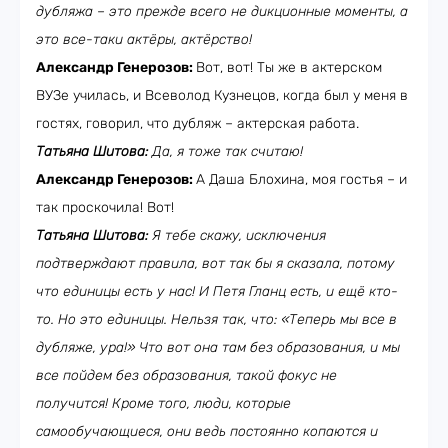
дубляжа – это прежде всего не дикционные моменты, а
это все-таки актёры, актёрство!
Александр Генерозов:
Вот, вот! Ты же в актерском
ВУЗе училась, и Всеволод Кузнецов, когда был у меня в
гостях, говорил, что дубляж – актерская работа.
Татьяна Шитова:
Да, я тоже так считаю!
Александр Генерозов:
А Даша Блохина, моя гостья – и
так проскочила! Вот!
Татьяна Шитова:
Я тебе скажу, исключения
подтверждают правила, вот так бы я сказала, потому
что единицы есть у нас! И Петя Гланц есть, и ещё кто-
то. Но это единицы. Нельзя так, что: «Теперь мы все в
дубляже, ура!» Что вот она там без образования, и мы
все пойдем без образования, такой фокус не
получится! Кроме того, люди, которые
самообучающиеся, они ведь постоянно копаются и