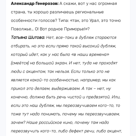
Александр Генерозов:
А скажи, вот у нас огромная
страна, ты хорошо различаешь региональные
особенности голосов? Типа: «так, это Урал, это точно
Поволжье… О! Вот родное Приморье!»?
Татьяна Шитова:
Нет, все-таки в дубляж стараются
отбирать, но это если прямо такой высокий дубляж,
который идет, как у нас было «в наши времена»
(смеётся) на большой экран. И нет, туда не проходят
люди с акцентом, так нельзя. Если только это не
является какой-то особенностью, например, мы как
прикол это делаем, выдерживаем. А так – нет, ну
конечно, должна быть речь чистой и предвзятой. Или,
если это наш дубляж, мы переозвучиваем кого-то, то
тоже тут надо понимать, почему мы переозвучиваем,
зачем? Наше российское кино, почему там надо
переозвучить кого-то, либо дефект речи, либо акцент,