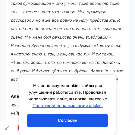
такая сумасшедшая – она у меня тоже возникла тоже
так – я же не знала, что за кино. Мне примерно
рассказали, но я же всё равно не могу представить. И
вот её первое появление, где она висит там, красивая
сцена. И у меня был режиссер очень въедливый –
Всеволод Кузнецов (смеётся), и я думаю: «Так, ну я всё,
я картину знаю, и так, и сяк, сейчас я…» И он такой:
«Так, так, хорошо, ага, но немножечко не то, давай-ка
ещё раз». И думаю: «Да что ты будешь делать!» – и так
вот, оттачиваешь, чтобы попасть прямо «в яблочко»!
Мы используем cookie-файлы для
улучшения работы сайта. Продолжая
Александр Генерозов:
Ну и не могу не спросить, с
использовать сайт, вы соглашаетесь с
Тема дня
Гороскоп
чудовищной скоростью приходят новости про
Политикой использования cookie.
нейросети, искусственный интеллект... Адобовская
Согласен
сетка убирает помехи из голоса, улучшает качество
LIVE
обычных записей, доводя его до «студийного» уровня.