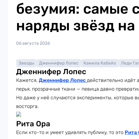
безумия: самые 
наряды звёзд на
06 августа 2026
Звезды
Дженнифер Лопес
Камила Кабейо
Леди Га
Дженнифер Лопес
Кажется,
Дженнифер Лопес
действительно идёт а
перья, прозрачные ткани — певица давно преврати
Но даже у неё случаются эксперименты, которые в
восторга.
Рита Ора
Если кто-то и умеет удивлять публику, то это
Рита 