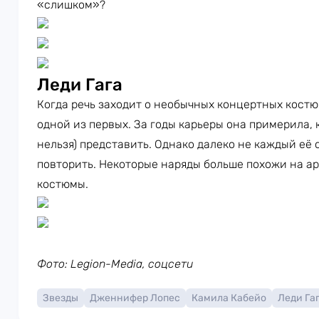
«слишком»?
Леди Гага
Когда речь заходит о необычных концертных кост
одной из первых. За годы карьеры она примерила, к
нельзя) представить. Однако далеко не каждый её
повторить. Некоторые наряды больше похожи на а
костюмы.
Фото: Legion-Media, соцсети
Звезды
Дженнифер Лопес
Камила Кабейо
Леди Га