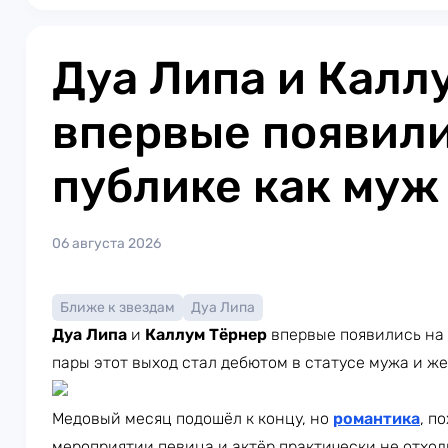
Дуа Липа и Калл
впервые появили
публике как муж
06 августа 2026
Ближе к звездам
Дуа Липа
Дуа Липа
и
Каллум Тёрнер
впервые появились на 
пары этот выход стал дебютом в статусе мужа и ж
Медовый месяц подошёл к концу, но
романтика
, п
мероприятии певица и актёр практически не отход