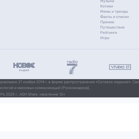
Музыка
Котики
Мемы и тренды
Факты и списки
Премии
Путешествия
Рейтинги
Игры
ировано 21 ноября 2014 г. в форме распространения «Сетевое издание». Св
нологий и массовых коммуникаций (Роскомнадзор).
Ь 2025 г., AQH Share, население 12+