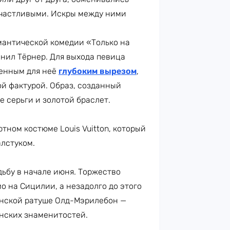
частливыми. Искры между ними
антической комедии «Только на
лнил Тёрнер. Для выхода певица
менным для неё
глубоким вырезом
,
й фактурой. Образ, созданный
 серьги и золотой браслет.
тном костюме Louis Vuitton, который
алстуком.
ьбу в начале июня. Торжество
о на Сицилии, а незадолго до этого
нской ратуше Олд-Мэрилебон —
анских знаменитостей.