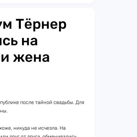
ум Тёрнер
сь на
 и жена
публике после тайной свадьбы. Для
ены.
охоже, никуда не исчезла. На
или друг от друга, обменивались