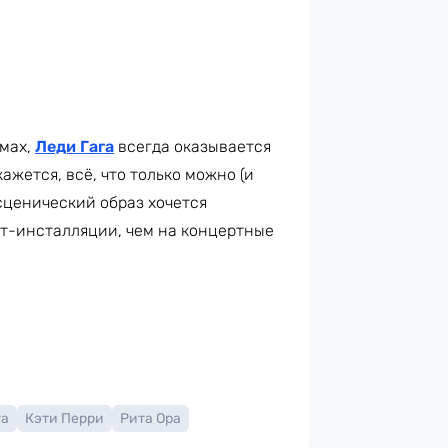
юмах,
Леди Гага
всегда оказывается
ажется, всё, что только можно (и
 сценический образ хочется
рт-инсталляции, чем на концертные
га
Кэти Перри
Рита Ора