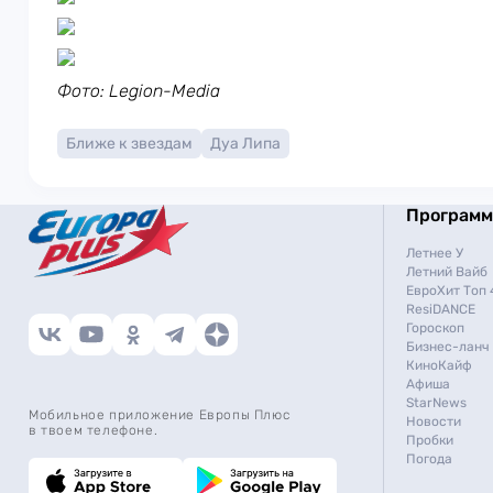
Фото: Legion-Media
Ближе к звездам
Дуа Липа
Програм
Летнее У
Летний Вайб
ЕвроХит Топ 
ResiDANCE
Гороскоп
Бизнес-ланч
КиноКайф
Афиша
StarNews
Мобильное приложение Европы Плюс
Новости
в твоем телефоне.
Пробки
Погода