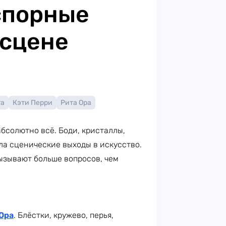
спорные
 сцене
га
Кэти Перри
Рита Ора
бсолютно всё. Боди, кристаллы,
ла сценические выходы в искусство.
ызывают больше вопросов, чем
Ора
. Блёстки, кружево, перья,