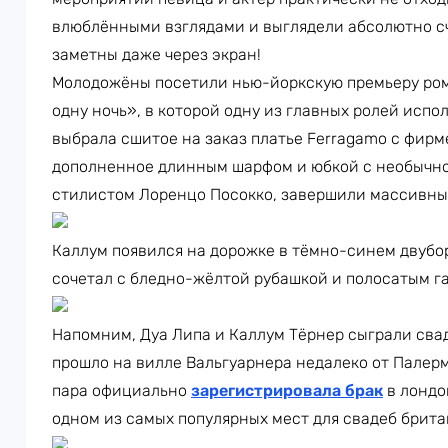
влюблёнными взглядами и выглядели абсолютно с
заметны даже через экран!
Молодожёны посетили нью-йоркскую премьеру ром
одну ночь», в которой одну из главных ролей испо
выбрала сшитое на заказ платье Ferragamo с фир
дополненное длинным шарфом и юбкой с необычно
стилистом Лоренцо Посокко, завершили массивные
Каллум появился на дорожке в тёмно-синем двубор
сочетал с бледно-жёлтой рубашкой и полосатым г
Напомним, Дуа Липа и Каллум Тёрнер сыграли свад
прошло на вилле Вальгуарнера недалеко от Палерм
пара официально
зарегистрировала брак
в лондо
одном из самых популярных мест для свадеб брит