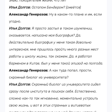
знаю, покорителем жизни, что ли?
Илья Долгов:
Остапом Бендером? (смеётся)
Александр Генерозов:
Ну в каком-то плане и им, если
угодно.
Илья Долгов:
Я просто застыл в таком изумлении,
оказывается, написана моя биография? Да,
действительно биография у меня такая довольно
интересная, мне пришлось пройти много разных мест
работы и школу жизни, так скажем. Да, я работал
барменом в Китае, был у меня такой эпизод на полгода.
Александр Генерозов:
А как туда попал, прости,
скромный биолог из университета?
Илья Долгов:
Скромный биолог из университета сидел
сразу после института в поисках себя. Естественно,
сложно как-то так мгновенно, моментально устроить
свою жизнь, и вот в этих странных и витиеватых