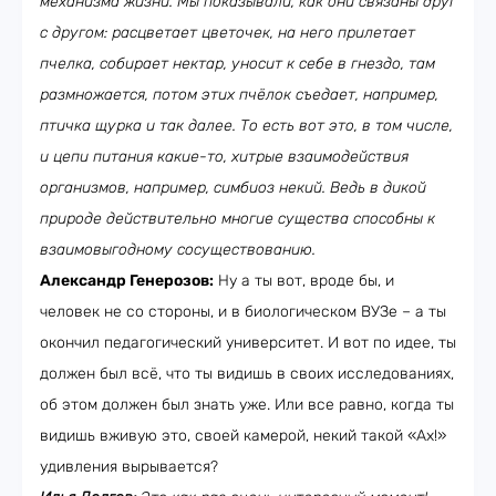
механизма жизни. Мы показывали, как они связаны друг
с другом: расцветает цветочек, на него прилетает
пчелка, собирает нектар, уносит к себе в гнездо, там
размножается, потом этих пчёлок съедает, например,
птичка щурка и так далее. То есть вот это, в том числе,
и цепи питания какие-то, хитрые взаимодействия
организмов, например, симбиоз некий. Ведь в дикой
природе действительно многие существа способны к
взаимовыгодному сосуществованию.
Александр Генерозов:
Ну а ты вот, вроде бы, и
человек не со стороны, и в биологическом ВУЗе – а ты
окончил педагогический университет. И вот по идее, ты
должен был всё, что ты видишь в своих исследованиях,
об этом должен был знать уже. Или все равно, когда ты
видишь вживую это, своей камерой, некий такой «Ах!»
удивления вырывается?