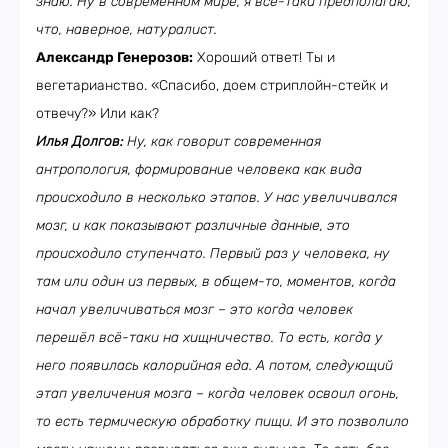
знаю. Ну в современном мире, я всё-таки предполагаю,
что, наверное, натуралист.
Александр Генерозов:
Хороший ответ! Ты и
вегетарианство. «Спасибо, доем стриплойн-стейк и
отвечу?» Или как?
Илья Долгов:
Ну, как говорит современная
антропология, формирование человека как вида
происходило в несколько этапов. У нас увеличивался
мозг, и как показывают различные данные, это
происходило ступенчато. Первый раз у человека, ну
там или один из первых, в общем-то, моментов, когда
начал увеличиваться мозг – это когда человек
перешёл всё-таки на хищничество. То есть, когда у
него появилась калорийная еда. А потом, следующий
этап увеличения мозга – когда человек освоил огонь,
то есть термическую обработку пищи. И это позволило