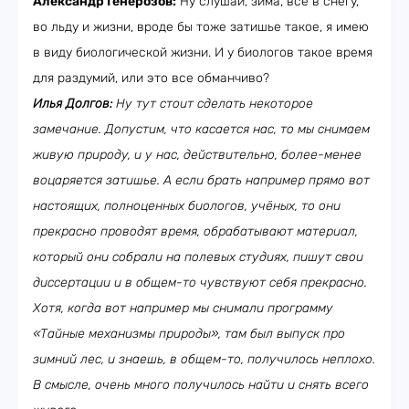
Александр Генерозов:
Ну слушай, зима, всё в снегу,
во льду и жизни, вроде бы тоже затишье такое, я имею
в виду биологической жизни. И у биологов такое время
для раздумий, или это все обманчиво?
Илья Долгов:
Ну тут стоит сделать некоторое
замечание. Допустим, что касается нас, то мы снимаем
живую природу, и у нас, действительно, более-менее
воцаряется затишье. А если брать например прямо вот
настоящих, полноценных биологов, учёных, то они
прекрасно проводят время, обрабатывают материал,
который они собрали на полевых студиях, пишут свои
диссертации и в общем-то чувствуют себя прекрасно.
Хотя, когда вот например мы снимали программу
«Тайные механизмы природы», там был выпуск про
зимний лес, и знаешь, в общем-то, получилось неплохо.
В смысле, очень много получилось найти и снять всего