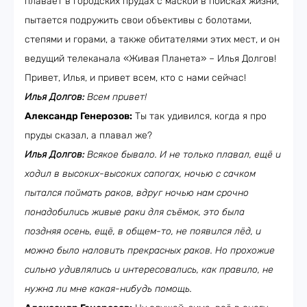
плавает в городских прудах с маской в поисках жизни,
пытается подружить свои объективы с болотами,
степями и горами, а также обитателями этих мест, и он
ведущий телеканала «Живая Планета» – Илья Долгов!
Привет, Илья, и привет всем, кто с нами сейчас!
Илья Долгов:
Всем привет!
Александр Генерозов:
Ты так удивился, когда я про
пруды сказал, а плавал же?
Илья Долгов:
Всякое бывало. И не только плавал, ещё и
ходил в высоких-высоких сапогах, ночью с сачком
пытался поймать раков, вдруг ночью нам срочно
понадобились живые раки для съёмок, это была
поздняя осень, ещё, в общем-то, не появился лёд, и
можно было наловить прекрасных раков. Но прохожие
сильно удивлялись и интересовались, как правило, не
нужна ли мне какая-нибудь помощь.