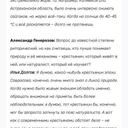
экстремальной жары, то, например, Калмыкия или
Астраханская область, было очень интересно снимать
сайгаков, но жарко всё-таки. Когда на солнце до 40-45
°C и всё раскаляется – долго не протянешь.
Александр Генерозов:
Вопрос до известной степени
риторический, но как считаешь, кто лучше понимает
природу и её механизмы – крестьянин, который живёт в
ней, или натуралист, который её изучает?
Илья Долгов:
Я думаю, какой-нибудь крестьянин эпохи
Саврасова, конечно, очень много знал о дикой природе.
Когда нужно было живым знанием обладать именно,
обращать внимание на приметы, быть более
наблюдательным, я думаю, тот крестьянин бы, конечно,
мог бы запросто заткнуть за пояс натуралиста. А вот
как с современными крестьянами обстоят дела – не