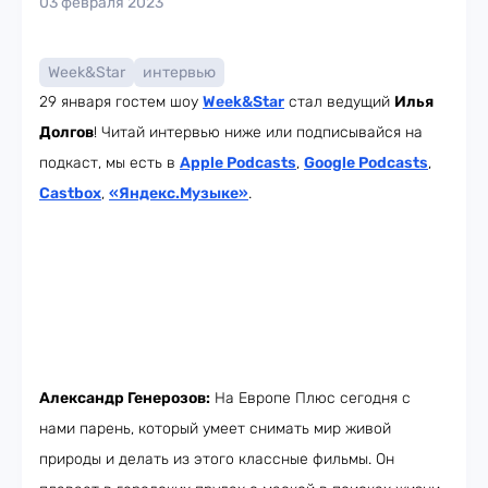
03 февраля 2023
Week&Star
интервью
29 января гостем шоу
Week
&Star
стал ведущий
Илья
Долгов
! Читай интервью ниже или подписывайся на
подкаст, мы есть в
Apple Podcasts
,
Google Podcasts
,
Castbox
,
«Яндекс.Музыке»
.
Александр Генерозов:
На Европе Плюс сегодня с
нами парень, который умеет снимать мир живой
природы и делать из этого классные фильмы. Он