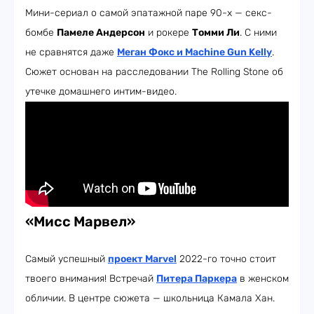
Мини-сериал о самой эпатажной паре 90-х — секс-
бомбе
Памеле Андерсон
и рокере
Томми Ли
. С ними
не сравнятся даже
Меган Фокс и Machine Gun Kelly
.
Сюжет основан на расследовании The Rolling Stone об
утечке домашнего интим-видео.
«Мисс Марвел»
Самый успешный
проект
Marvel
2022-го точно стоит
твоего внимания! Встречай
Питера Паркера
в женском
обличии. В центре сюжета — школьница Камала Хан.