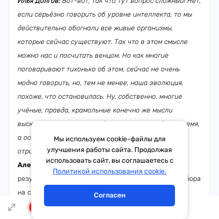
Илья Долгов:
Вот-вот, так что тут вопрос сложный! Нет,
если серьёзно говорить об уровне интеллекта, то мы
действительно обогнали все живые организмы,
которые сейчас существуют. Так что в этом смысле
можно нас и посчитать венцом. Но как многие
поговаривают тихонько об этом, сейчас не очень
модно говорить, но, тем не менее, наша эволюция,
похоже, что остановилась. Ну, собственно, многие
учёные, правда, крамольные конечно же мысли
высказывают. Они утверждают, что в последнее время,
а особенно в 20 веке, начал происходить мощный
Мы используем cookie-файлы для
улучшения работы сайта. Продолжая
отрицательный отбор.
использовать сайт, вы соглашаетесь с
Александр Генерозов:
Ну может быть не без
Тема дня
Гороскоп
Политикой использования cookie.
результатов воздействия этого отрицательного отбора
на себе, я спрошу – а ты допускаешь, что у других
Согласен
каких-то живых существ есть сознание? Просто мы о
LIVE