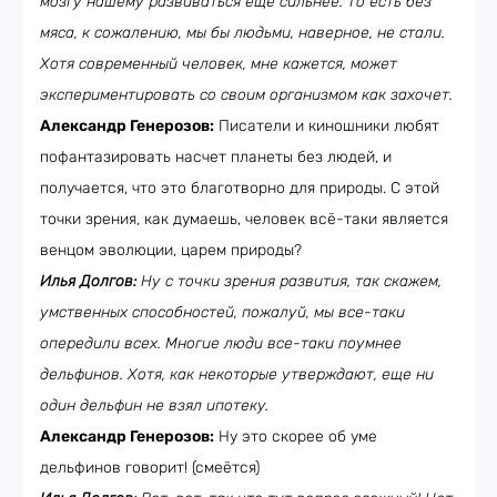
мозгу нашему развиваться еще сильнее. То есть без
мяса, к сожалению, мы бы людьми, наверное, не стали.
Хотя современный человек, мне кажется, может
экспериментировать со своим организмом как захочет.
Александр Генерозов:
Писатели и киношники любят
пофантазировать насчет планеты без людей, и
получается, что это благотворно для природы. С этой
точки зрения, как думаешь, человек всё-таки является
венцом эволюции, царем природы?
Илья Долгов:
Ну с точки зрения развития, так скажем,
умственных способностей, пожалуй, мы все-таки
опередили всех. Многие люди все-таки поумнее
дельфинов. Хотя, как некоторые утверждают, еще ни
один дельфин не взял ипотеку.
Александр Генерозов:
Ну это скорее об уме
дельфинов говорит! (смеётся)