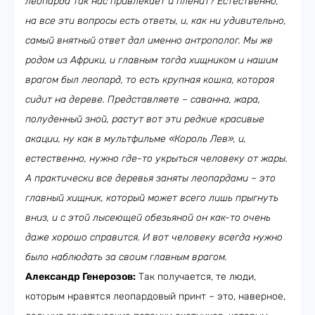
леопарда так нас привлекает и пленит? Естественно,
на все эти вопросы есть ответы, и, как ни удивительно,
самый внятный ответ дал именно антрополог. Мы же
родом из Африки, и главным тогда хищником и нашим
врагом был леопард, то есть крупная кошка, которая
сидит на дереве. Представляете – саванна, жара,
полуденный зной, растут вот эти редкие красивые
акации, ну как в мультфильме «Король Лев», и,
естественно, нужно где-то укрыться человеку от жары.
А практически все деревья заняты леопардами – это
главный хищник, который может всего лишь прыгнуть
вниз, и с этой лысеющей обезьяной он как-то очень
даже хорошо справится. И вот человеку всегда нужно
было наблюдать за своим главным врагом.
Александр Генерозов:
Так получается, те люди,
которым нравятся леопардовый принт – это, наверное,