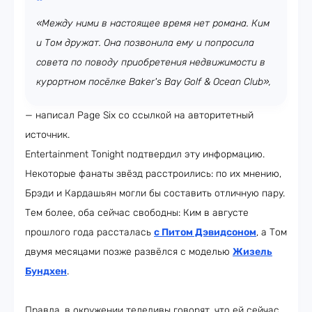
«Между ними в настоящее время нет романа. Ким
и Том дружат. Она позвонила ему и попросила
совета по поводу приобретения недвижимости в
курортном посёлке Baker's Bay Golf & Ocean Club»,
— написал Page Six со ссылкой на авторитетный
источник.
Entertainment Tonight подтвердил эту информацию.
Некоторые фанаты звёзд расстроились: по их мнению,
Брэди и Кардашьян могли бы составить отличную пару.
Тем более, оба сейчас свободны: Ким в августе
прошлого года рассталась
с Питом Дэвидсоном
, а Том
двумя месяцами позже развёлся с моделью
Жизель
Бундхен
.
Правда, в окружении теледивы говорят, что ей сейчас