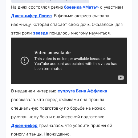
На днях состоялся релиз
боевика «Мать»
с участием
Дженнифер Лопес
. В фильме актриса сыграла
наёмницу, которая спасает свою дочь. Оказалось, для
этой роли
звезде
пришлось многому научиться.
В недавнем интервью
супруга Бена Аффлека
рассказала, что перед съёмками она прошла
специальную подготовку по борьбе на ножах,
рукопашному бою и снайперской подготовке.
Дженнифер
призналась, что усвоить приёмы ей
помогли танцы. Неожиданно!