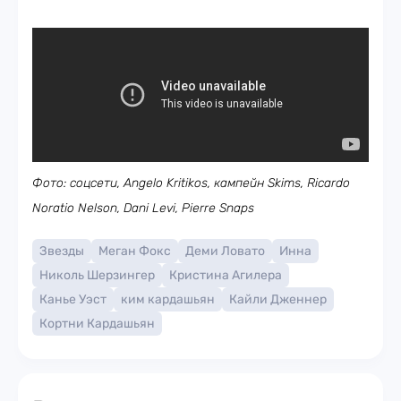
Фото: соцсети, Angelo Kritikos, кампейн Skims, Ricardo
Noratio Nelson, Dani Levi, Pierre Snaps
Звезды
Меган Фокс
Деми Ловато
Инна
Николь Шерзингер
Кристина Агилера
Канье Уэст
ким кардашьян
Кайли Дженнер
Кортни Кардашьян