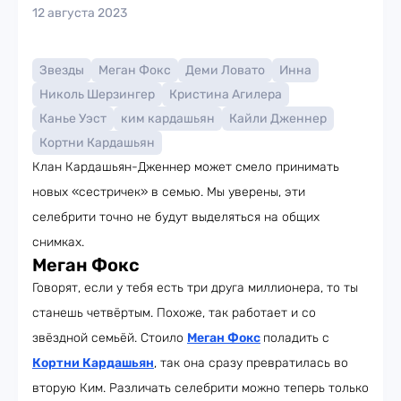
12 августа 2023
Звезды
Меган Фокс
Деми Ловато
Инна
Николь Шерзингер
Кристина Агилера
Канье Уэст
ким кардашьян
Кайли Дженнер
Кортни Кардашьян
Клан Кардашьян-Дженнер может смело принимать
новых «сестричек» в семью. Мы уверены, эти
селебрити точно не будут выделяться на общих
снимках.
Меган Фокс
Говорят, если у тебя есть три друга миллионера, то ты
станешь четвёртым. Похоже, так работает и со
звёздной семьёй. Стоило
Меган Фокс
поладить с
Кортни Кардашьян
, так она сразу превратилась во
вторую Ким. Различать селебрити можно теперь только