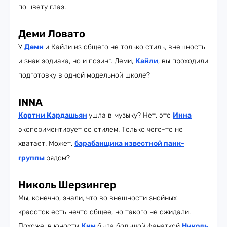
по цвету глаз.
Деми Ловато
У
Деми
и Кайли из общего не только стиль, внешность
и знак зодиака, но и позинг. Деми,
Кайли
, вы проходили
подготовку в одной модельной школе?
INNA
Кортни Кардашьян
ушла в музыку? Нет, это
Инна
экспериментирует со стилем. Только чего-то не
хватает. Может,
барабанщика известной панк-
группы
рядом?
Николь Шерзингер
Мы, конечно, знали, что во внешности знойных
красоток есть нечто общее, но такого не ожидали.
Похоже, в юности
Ким
была большой фанаткой
Николь