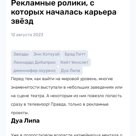
Рекламные ролики, с
которых началась карьера
звёзд
12 августа 2023
Звезды
Энн Хэтэуэй
Брэд Питт
Леонардо ДиКаприо
Кейт Уинслет
дженнифер лоуренс
Дуа Липа
Перед тем, как выйти на мировой уровень, многие
знаменитости выступали в небольших заведениях или
на сцене театра. А некоторым из них повезло попасть
сразу в телевизор! Правда, только в рекламные
проекты.
Дуа Липа
Уже в подростковом возрасте хитмейкерша мечтала о