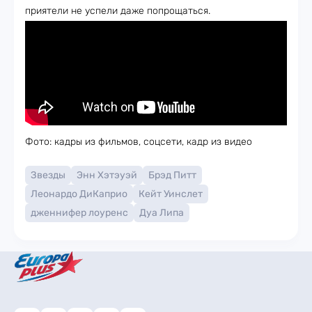
приятели не успели даже попрощаться.
Фото: кадры из фильмов, соцсети, кадр из видео
Звезды
Энн Хэтэуэй
Брэд Питт
Леонардо ДиКаприо
Кейт Уинслет
дженнифер лоуренс
Дуа Липа