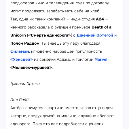
продюсеров кино и телевидения, судя по договору,
могут продолжать зарабатывать себе на хлеб.
Так, одна их таких компаний — инди-студия
А24
—
немного рассказала о будущей премьере
Death of a
Unicorn
(
«Смерть единорога»
) с
Дженной Ортегой
и
Полом Раддом
. Ты знаешь эту пару благодаря
фильмам
: мгновенно набравшей популярность
«Уэнсдей»
из семейки Аддамс и трилогии
Marvel
«Человек-муравей»
.
Дженна Ортега
Пол Радд
Актёры снимутся в картине вместе, играя отца и дочь,
которые, следуя домой на машине, случайно сбивают
единорога. Пока это все подробности сценария.