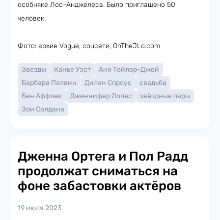
особняке Лос-Анджелеса. Было приглашено 50
человек.
Фото: архив Vogue, соцсети, OnTheJLo.com
Звезды
Канье Уэст
Аня Тейлор-Джой
Барбара Палвин
Дилан Спроус
свадьба
Бен Аффлек
Дженнифер Лопес
звёздные пары
Зои Салдана
Дженна Ортега и Пол Радд
продолжат сниматься на
фоне забастовки актёров
19 июля 2023