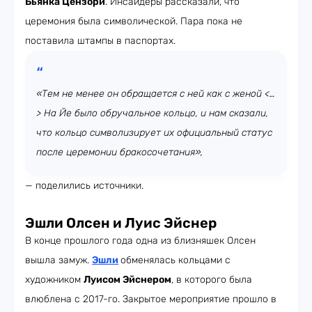
Бьянка Цензори
. Инсайдеры рассказали, что
церемония была символической. Пара пока не
поставила штампы в паспортах.
«Тем не менее он обращается с ней как с женой <…
> На Йе было обручальное кольцо, и нам сказали,
что кольцо символизирует их официальный статус
после церемонии бракосочетания»,
— поделились источники.
Эшли Олсен и Луис Эйснер
В конце прошлого года одна из близняшек Олсен
вышла замуж.
Эшли
обменялась кольцами с
художником
Луисом Эйснером
, в которого была
влюблена с 2017-го. Закрытое мероприятие прошло в