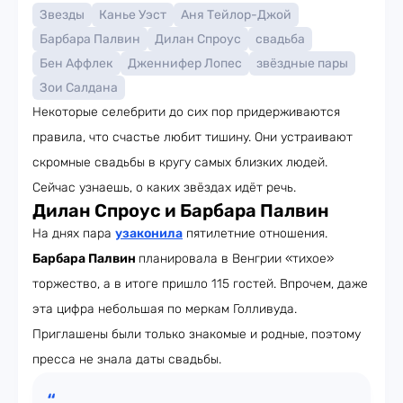
Звезды
Канье Уэст
Аня Тейлор-Джой
Барбара Палвин
Дилан Спроус
свадьба
Бен Аффлек
Дженнифер Лопес
звёздные пары
Зои Салдана
Некоторые селебрити до сих пор придерживаются
правила, что счастье любит тишину. Они устраивают
скромные свадьбы в кругу самых близких людей.
Сейчас узнаешь, о каких звёздах идёт речь.
Дилан Спроус и Барбара Палвин
На днях пара
узаконила
пятилетние отношения.
Барбара Палвин
планировала в Венгрии «тихое»
торжество, а в итоге пришло 115 гостей. Впрочем, даже
эта цифра небольшая по меркам Голливуда.
Приглашены были только знакомые и родные, поэтому
пресса не знала даты свадьбы.