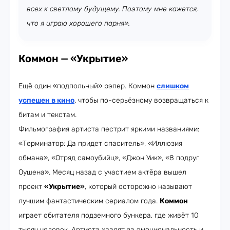
всех к светлому будущему. Поэтому мне кажется,
что я играю хорошего парня».
Коммон
—
«Укрытие»
Ещё один «подпольный» рэпер. Коммон
слишком
успешен в кино
, чтобы по-серьёзному возвращаться к
битам и текстам.
Фильмография артиста пестрит яркими названиями:
«Терминатор: Да придет спаситель», «Иллюзия
обмана», «Отряд самоубийц», «Джон Уик», «8 подруг
Оушена». Месяц назад с участием актёра вышел
проект
«Укрытие»
, который осторожно называют
лучшим фантастическим сериалом года.
Коммон
играет обитателя подземного бункера, где живёт 10
тысяч человек. Артиста хвалят за эмоциональность и