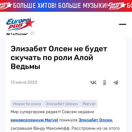
БОЛЬШЕ ХИТОВ! БОЛЬШЕ МУЗЫКИ!
БОЛ
№ 1 в России*
Элизабет Олсен не будет
скучать по роли Алой
Ведьмы
13 июня 2023
Новости кино
Элизабет Олсен
Marvel
Мир супергероев редеет! Совсем недавно
киновселенную Marvel
покинула
Элизабет Олсен
,
сыгравшая Ванду Максимофф. Расстроены из-за этого