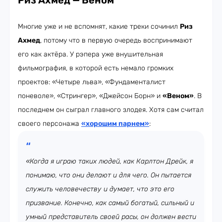
Риз Ахмед
—
Веном
Многие уже и не вспомнят, какие треки сочинил
Риз
Ахмед
, потому что в первую очередь воспринимают
его как актёра. У рэпера уже внушительная
фильмография, в которой есть немало громких
проектов: «Четыре льва», «Фундаменталист
поневоле», «Стрингер», «Джейсон Борн» и
«Веном»
. В
последнем он сыграл главного злодея. Хотя сам считал
своего персонажа
«хорошим парнем»
:
«Когда я играю таких людей, как Карлтон Дрейк, я
понимаю, что они делают и для чего. Он пытается
служить человечеству и думает, что это его
призвание. Конечно, как самый богатый, сильный и
умный представитель своей расы, он должен вести