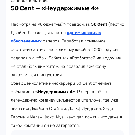
рэперов в актёры.
50 Cent
—
«Неудержимые 4»
Несмотря на «бюджетный» псевдоним,
50 Cent
(Кёртис
Джеймс Джексон) является
одним из самых
обеспеченных
рэперов. Заработал приличное
состояние артист не только музыкой: в 2005 году он
подался в актёры. Дебютник «Разбогатей или сдохни»
не стал большим хитом, но позволил Джексону
закрепиться в индустрии.
Совершеннолетие кинокарьеры 50 Cent отмечает
съёмками в
«Неудержимых 4»
. Рэпер вошёл в
легендарную команду Сильвестра Сталлоне, где уже
значатся Джейсон Стэйтем, Дольф Лундгрен, Энди
Гарсиа и Меган Фокс. Музыкант дал понять, что даже в
такой компании он не затеряется.