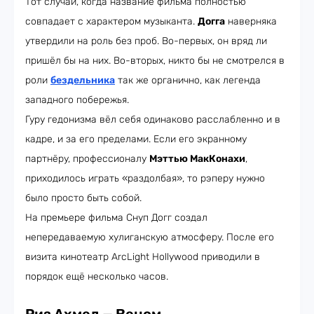
Тот случай, когда название фильма полностью
совпадает с характером музыканта.
Догга
наверняка
утвердили на роль без проб. Во-первых, он вряд ли
пришёл бы на них. Во-вторых, никто бы не смотрелся в
роли
бездельника
так же органично, как легенда
западного побережья.
Гуру гедонизма вёл себя одинаково расслабленно и в
кадре, и за его пределами. Если его экранному
партнёру, профессионалу
Мэттью МакКонахи
,
приходилось играть «раздолбая», то рэперу нужно
было просто быть собой.
На премьере фильма Снуп Догг создал
непередаваемую хулиганскую атмосферу. После его
визита кинотеатр ArcLight Hollywood приводили в
порядок ещё несколько часов.