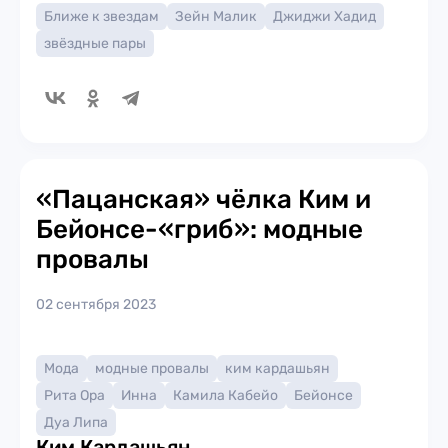
Ближе к звездам
Зейн Малик
Джиджи Хадид
звёздные пары
«Пацанская» чёлка Ким и
Бейонсе-«гриб»: модные
провалы
02 сентября 2023
Мода
модные провалы
ким кардашьян
Рита Ора
Инна
Камила Кабейо
Бейонсе
Дуа Липа
Ким Кардашьян