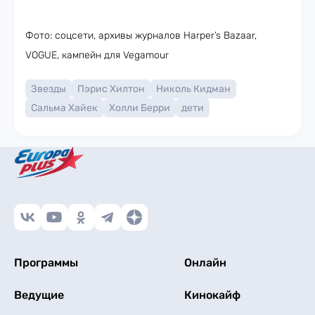
Фото: соцсети, архивы журналов Harper’s Bazaar,
VOGUE, кампейн для Vegamour
Звезды
Пэрис Хилтон
Николь Кидман
Сальма Хайек
Холли Берри
дети
Программы
Онлайн
Ведущие
Кинокайф