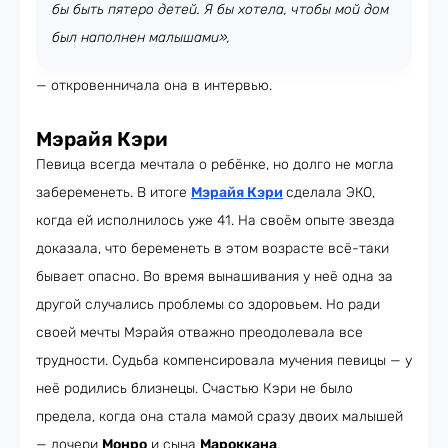
бы быть пятеро детей. Я бы хотела, чтобы мой дом
был наполнен малышами»,
— откровенничала она в интервью.
Мэрайя Кэри
Певица всегда мечтала о ребёнке, но долго не могла
забеременеть. В итоге
Мэрайя Кэри
сделала ЭКО,
когда ей исполнилось уже 41. На своём опыте звезда
доказала, что беременеть в этом возрасте всё-таки
бывает опасно. Во время вынашивания у неё одна за
другой случались проблемы со здоровьем. Но ради
своей мечты Мэрайя отважно преодолевала все
трудности. Судьба компенсировала мучения певицы — у
неё родились близнецы. Счастью Кэри не было
предела, когда она стала мамой сразу двоих малышей
— дочери
Монро
и сына
Мароккан
а
.