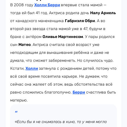
В 2008 году
Холли Берри
впервые стала мамой —
тогда ей был 41 год. Актриса родила дочь
Налу Ариель
от канадского манекенщика
Габриэля Обри
. А во
второй раз звезда стала мамой уже в 47, будучи в
браке с актёром
Оливье Мартинесом
. У пары родился
сын
Матео
. Актриса считала свой возраст уже
неподходящим для вынашивания ребёнка и даже не
думала, что сможет забеременеть. Но случилось чудо.
Кстати,
Холли
затянула с рождением детей, потому что
всё своё время посвятила карьере. Не думаем, что
сейчас она жалеет об этом, ведь обстоятельства всё
равно сложились благополучно.
Берри
счастлива быть
матерью.
«Если бы я не снималась в кино, то у меня могло