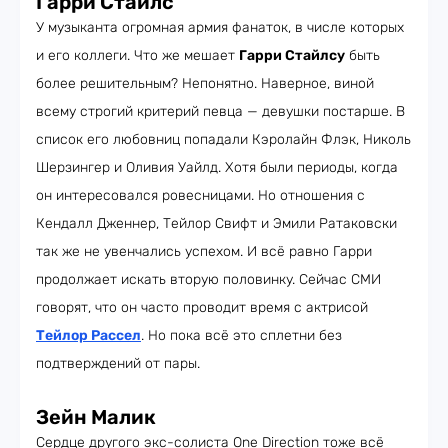
Гарри Стайлс
У музыканта огромная армия фанаток, в числе которых
и его коллеги. Что же мешает
Гарри Стайлсу
быть
более решительным? Непонятно. Наверное, виной
всему строгий критерий певца — девушки постарше. В
список его любовниц попадали Кэролайн Флэк, Николь
Шерзингер и Оливия Уайлд. Хотя были периоды, когда
он интересовался ровесницами. Но отношения с
Кендалл Дженнер, Тейлор Свифт и Эмили Ратаковски
так же не увенчались успехом. И всё равно Гарри
продолжает искать вторую половинку. Сейчас СМИ
говорят, что он часто проводит время с актрисой
Тейлор Рассел
. Но пока всё это сплетни без
подтверждений от пары.
Зейн Малик
Сердце другого экс-солиста One Direction тоже всё