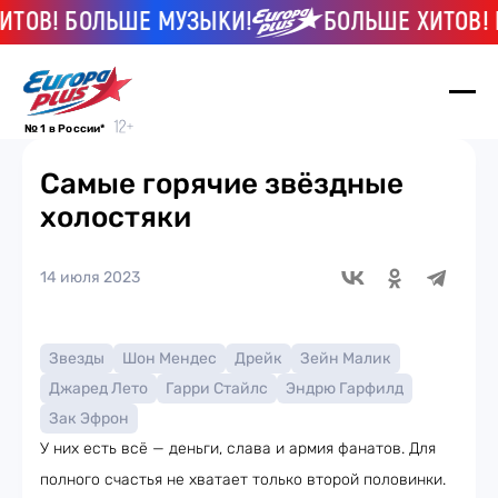
ОВ! БОЛЬШЕ МУЗЫКИ!
БОЛЬШЕ ХИТОВ! БО
№ 1 в России*
Самые горячие звёздные
холостяки
14 июля 2023
Звезды
Шон Мендес
Дрейк
Зейн Малик
Джаред Лето
Гарри Стайлс
Эндрю Гарфилд
Зак Эфрон
У них есть всё — деньги, слава и армия фанатов. Для
полного счастья не хватает только второй половинки.