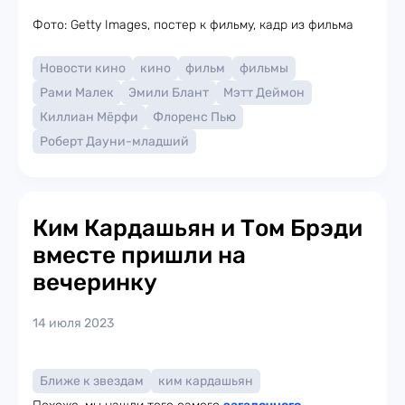
Фото: Getty Images, постер к фильму, кадр из фильма
Новости кино
кино
фильм
фильмы
Рами Малек
Эмили Блант
Мэтт Деймон
Киллиан Мёрфи
Флоренс Пью
Роберт Дауни-младший
Ким Кардашьян и Том Брэди
вместе пришли на
вечеринку
14 июля 2023
Ближе к звездам
ким кардашьян