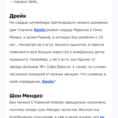
— говорил Зейн.
Дрейк
На сердце хитмейкера претендовало немало шикарных
дам. Сначала
Дрейк
разбил сердце Мадонне и Ники
Минаж, а затем Рианне, в которую был влюблён с 22
лет… Несмотря на статус вечного одиночки, в прессе
появляется всё больше новостей о внебрачных детях
музыканта. Например, у него есть сын Адонис от
звезды фильмов 18+ Софи Брюссо, а также, по слухам,
несколько малышей от разных женщин. Что скажешь в
своё оправдание,
Дрейк
?
Шон Мендес
Без паники! С Камилой Кабейо официально покончено,
поэтому теперь Шон Мендес холостяк. Весной они
возобновили отношения, а уже в июне поняли, что
не