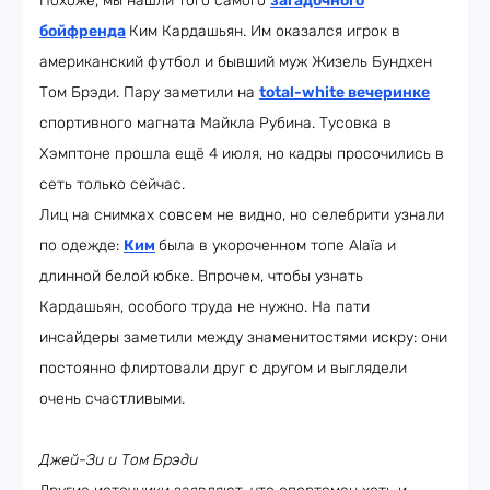
Похоже, мы нашли того самого
загадочного
бойфренда
Ким Кардашьян. Им оказался игрок в
американский футбол и бывший муж Жизель Бундхен
Том Брэди. Пару заметили на
total-white вечеринке
спортивного магната Майкла Рубина. Тусовка в
Хэмптоне прошла ещё 4 июля, но кадры просочились в
сеть только сейчас.
Лиц на снимках совсем не видно, но селебрити узнали
по одежде:
Ким
была в укороченном топе Alaïa и
длинной белой юбке. Впрочем, чтобы узнать
Кардашьян, особого труда не нужно. На пати
инсайдеры заметили между знаменитостями искру: они
постоянно флиртовали друг с другом и выглядели
очень счастливыми.
Джей-Зи и Том Брэди