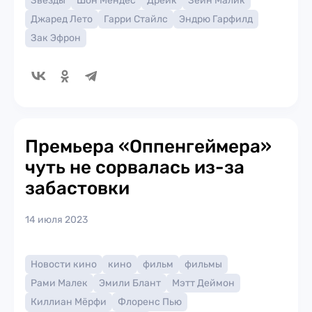
Звезды
Шон Мендес
Дрейк
Зейн Малик
Джаред Лето
Гарри Стайлс
Эндрю Гарфилд
Зак Эфрон
Премьера «Оппенгеймера»
чуть не сорвалась из-за
забастовки
14 июля 2023
Новости кино
кино
фильм
фильмы
Рами Малек
Эмили Блант
Мэтт Деймон
Киллиан Мёрфи
Флоренс Пью