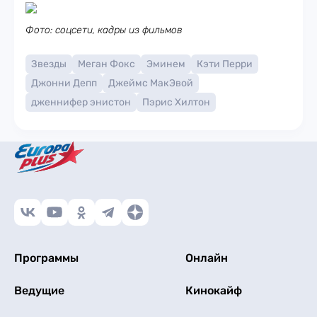
Фото: соцсети, кадры из фильмов
Звезды
Меган Фокс
Эминем
Кэти Перри
Джонни Депп
Джеймс МакЭвой
дженнифер энистон
Пэрис Хилтон
Программы
Онлайн
Ведущие
Кинокайф