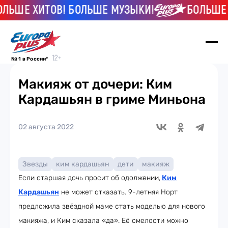
ШЕ ХИТОВ! БОЛЬШЕ МУЗЫКИ!
БОЛЬШЕ ХИ
№ 1 в России*
Макияж от дочери: Ким
Кардашьян в гриме Миньона
02 августа 2022
Звезды
ким кардашьян
дети
макияж
Если старшая дочь просит об одолжении,
Ким
Кардашьян
не может отказать. 9-летняя Норт
предложила звёздной маме стать моделью для нового
макияжа, и Ким сказала «да». Её смелости можно