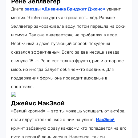
Рене Зеллвегер
Диета
звезды «Дневника Бриджит Джонс»
удивит
многих. Чтобы похудеть актриса ест… лёд. Раньше
Зеллвегер замораживала воду, потом перешла на соки
и смузи. Так она «наедается», не прибавляя в весе.
Необычный и даже пугающий способ похудения
оказался эффективным. Всего за два месяца звезда
скинула 15 кг. Рене ест только фрукты, рис и отварное
мясо, но иногда балует себя чем-то вредным. Для
поддержания формы она проводит выходные в
спортзале.
Джеймс МакЭвой
«Белый кролик!» — это ты можешь услышать от актёра,
если вдруг столкнёшься с ним на улице.
МакЭвой
кричит забавную фразу каждому, кто попадается на его
пути в первый день месяца. Наверное, так он