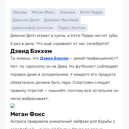
Звезды
Меган Фокс
Эминем
Кэти Перри
Джонни Депп
Джеймс МакЭвой
дженнифер энистон
Пэрис Хилтон
Джонни Депп играет в куклы, а Кэти Перри чистит зубы
6 раз в день. Что ещё скрывают от нас селебрити?
Дэвид Бэкхем
Ты знаешь, что
Дэвид Бэкхем
— дикий перфекционист?
Нет, по гороскопу он не Дева. Но футболист соблюдает
порядок даже в холодильнике. У каждого его продукта
обязательно должна быть пара. Спортсмен следует
правилу «третий — лишний», поэтому всё остальное он
легко выбрасывает.
Меган Фокс
Актриса придумала уникальный лайфхак для борьбы с