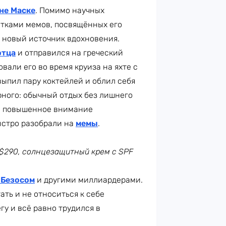
не Маске
. Помимо научных
ятками мемов, посвящённых его
я новый источник вдохновения.
отца
и отправился на греческий
али его во время круиза на яхте с
выпил пару коктейлей и облил себя
рного: обычный отдых без лишнего
бе повышенное внимание
ыстро разобрали на
мемы
.
 $290, солнцезащитный крем с SPF
Безосом
и другими миллиардерами.
ать и не относиться к себе
у и всё равно трудился в