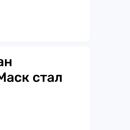
ан
Маск стал