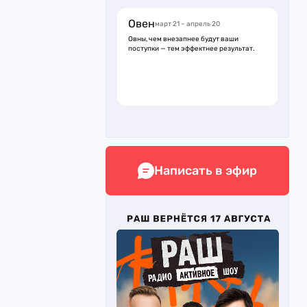
Овен
март 21 – апрель 20
Овны, чем внезапнее будут ваши
поступки — тем эффектнее результат.
Написать в эфир