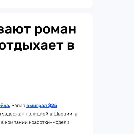
вают роман
 отдыхает в
йка.
Рэпер
выиграл $25
ыл задержан полицией в Швеции, а
 а в компании красотки-модели.