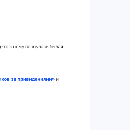
ц-то к нему вернулась былая
иков за привидениями»
и