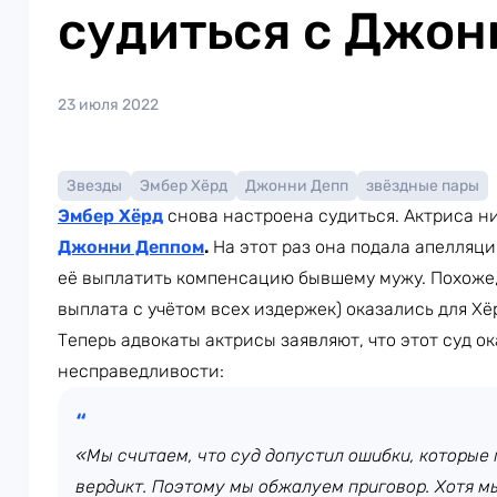
судиться с Джон
23 июля 2022
Звезды
Эмбер Хёрд
Джонни Депп
звёздные пары
Эмбер Хёрд
снова настроена судиться. Актриса н
Джонни Деппом
.
На этот раз она подала апелляц
её выплатить компенсацию бывшему мужу. Похоже,
выплата с учётом всех издержек) оказались для Х
Теперь адвокаты актрисы заявляют, что этот суд о
несправедливости:
«Мы считаем, что суд допустил ошибки, которы
вердикт. Поэтому мы обжалуем приговор. Хотя м