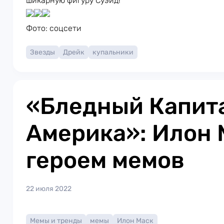
шикарную фигуру Суэйд!
Фото: соцсети
Звезды
Дрейк
купальники
«Бледный Капит
Америка»: Илон 
героем мемов
22 июля 2022
Мемы и тренды
мемы
Илон Маск