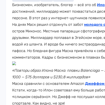
Бизнесмен, изобретатель, блогер — всё это об
Ило
достижений, миллиардер может похвастаться дес
персоне. В этот раз у интернет-шутников появилс
На днях Маск решил отдохнуть от забот
молодого 
остров Миконос. Местные папарацци сфотографиров
друзьями. Миллиардер поплавал в Эгейском море, 
водой из шланга. И вроде бы ничего экстраордина
пафоса. Но бледная фигура Маска привлёкла к се
комментаторов. Кадры с бизнесменом в плавках б
«Повтори образ Илона Маска: плавки Balenciaga —
1000 — $75 долларов и $230,8 миллиардов»
Маска сравнили с основателем Amazon
Джеффом 
Кстати, когда-то Илон советовал ему больше работ
«слишком серьёзно». Но Джефф не послушал коллег
спортзале. Как видно, не зря!