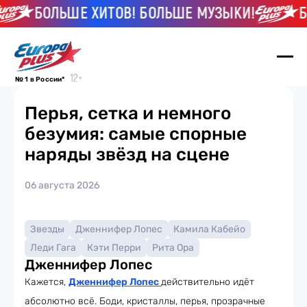
БОЛЬШЕ ХИТОВ! БОЛЬШЕ МУЗЫКИ!
БО
№ 1 в России*
Перья, сетка и немного
безумия: самые спорные
наряды звёзд на сцене
06 августа 2026
Звезды
Дженнифер Лопес
Камила Кабейо
Леди Гага
Кэти Перри
Рита Ора
Дженнифер Лопес
Кажется,
Дженнифер Лопес
действительно идёт
абсолютно всё. Боди, кристаллы, перья, прозрачные