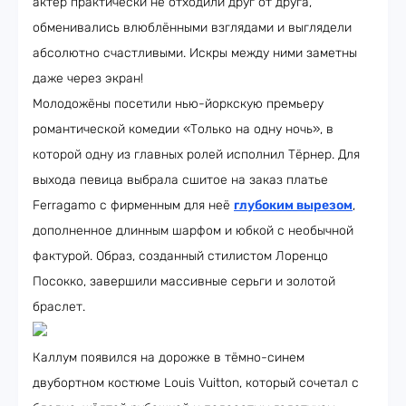
актёр практически не отходили друг от друга,
обменивались влюблёнными взглядами и выглядели
абсолютно счастливыми. Искры между ними заметны
даже через экран!
Молодожёны посетили нью-йоркскую премьеру
романтической комедии «Только на одну ночь», в
которой одну из главных ролей исполнил Тёрнер. Для
выхода певица выбрала сшитое на заказ платье
Ferragamo с фирменным для неё
глубоким вырезом
,
дополненное длинным шарфом и юбкой с необычной
фактурой. Образ, созданный стилистом Лоренцо
Посокко, завершили массивные серьги и золотой
браслет.
Каллум появился на дорожке в тёмно-синем
двубортном костюме Louis Vuitton, который сочетал с