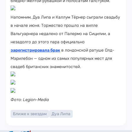
бледно-жёлтой рубашкой и полосатым галстуком.
Напомним, Дуа Липа и Каллум Тёрнер сыграли свадьбу
в начале июня. Торжество прошло на вилле
Вальгуарнера недалеко от Палермо на Сицилии, а
незадолго до этого пара официально
зарегистрировала брак
в лондонской ратуше Олд-
Мэрилебон — одном из самых популярных мест для
свадеб британских знаменитостей.
Фото: Legion-Media
Ближе к звездам
Дуа Липа