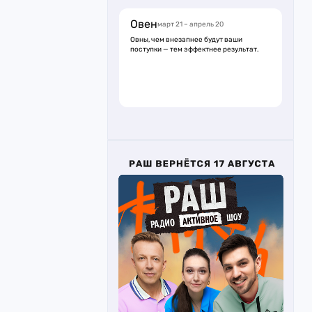
Овен
март 21 – апрель 20
Овны, чем внезапнее будут ваши
поступки — тем эффектнее результат.