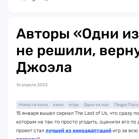
Авторы «Одни из
не решили, верн
Джоэла
16 апреля 2023
Новости кино
кино
игры
Одни из нас
Педро Паск
15 января вышел сериал The Last of Us, что сразу 
которым не так-то просто угодить, оценили его по 
проект стал
лучшей из киноадаптаций
игр за всю