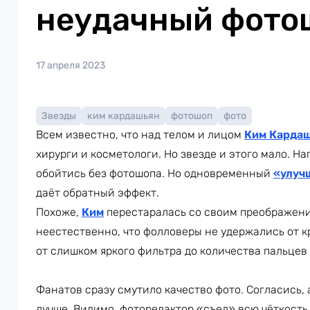
неудачный фото
17 апреля 2023
Звезды
ким кардашьян
фотошоп
фото
Всем известно, что над телом и лицом
Ким Карда
хирурги и косметологи. Но звезде и этого мало. Н
обойтись без фотошопа. Но одновременный
«улуч
даёт обратный эффект.
Похоже,
Ким
перестаралась со своим преображени
неестественно, что фолловеры не удержались от кри
от слишком яркого фильтра до количества пальцев
Фанатов сразу смутило качество фото. Согласись,
лучше. Видимо, фоторедактор «съел» всю чёткость