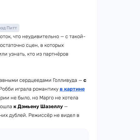
рэд Питт
оток, что неудивительно — с такой-
остаточно сцен, в которых
ли узнать, кто из партнёров
главными сердцеедами Голливуда —
с
 Робби играла романтику
в картине
рии не было, но Марго не хотела
одошла
к Дэмьену Шазеллу
—
них дублей. Режиссёр не видел в