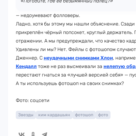
«Погодите, где её безымянный палец?»
— недоумевают фолловеры.
Ладно, хотя бы этому мы нашли объяснение. Сзади
прикреплён чёрный попсокет, круглый держатель. 
отражении. А мы предупреждали, что качество кад
Удивлены ли мы? Нет. Фейлы с фотошопом случаютс
Дженнер. С
неудачными снимками Хлои
, наприме
Кендалл
тоже не раз высмеивали за
нелепую обр
перестают гнаться за «лучшей версией себя» — пус
А ты используешь фотошоп на своих снимках?
Фото: соцсети
Звезды
ким кардашьян
фотошоп
фото