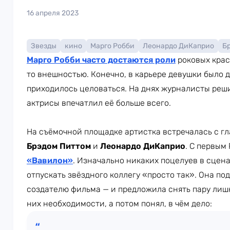
16 апреля 2023
Звезды
кино
Марго Робби
Леонардо ДиКаприо
Б
Марго Робби часто достаются роли
роковых крас
то внешностью. Конечно, в карьере девушки было д
приходилось целоваться. На днях журналисты реши
актрисы впечатлил её больше всего.
На съёмочной площадке артистка встречалась с 
Брэдом Питтом
и
Леонардо ДиКаприо
. С первым
«Вавилон»
. Изначально никаких поцелуев в сцена
отпускать звёздного коллегу «просто так». Она п
создателю фильма — и предложила снять пару лиш
них необходимости, а потом понял, в чём дело: