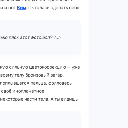
ии и ног
Ким
. Пыталась сделать себя
ько плох этот фотошоп? <…>
акую сильную цветокоррекцию — уже
своему телу бронзовый загар.
 «поплывшего» пальца, фолловеры
с своё инопланетное
некоторые части тела. А ты видишь