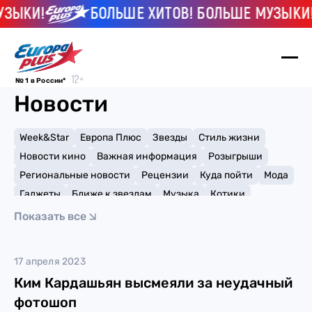
УЗЫКИ!
БОЛЬШЕ ХИТОВ! БОЛЬШЕ МУЗЫКИ!
№ 1 в России*
Новости
Week&Star
Европа Плюс
Звезды
Стиль жизни
Новости кино
Важная информация
Розыгрыши
Региональные новости
Рецензии
Куда пойти
Мода
Гаджеты
Ближе к звездам
Музыка
Котики
Мемы и тренды
Факты и списки
Премии
Показать все
Путешествия
Рейтинги
Игры
фотошоп
17 апреля 2023
Ким Кардашьян высмеяли за неудачный
фотошоп