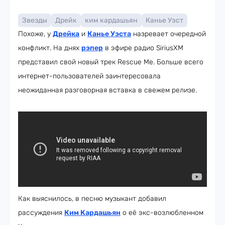
Звезды
Дрейк
ким кардашьян
Канье Уэст
Похоже, у
Дрейка
и
Канье Уэста
назревает очередной
конфликт. На днях
рэпер
в эфире радио SiriusXM
представил свой новый трек Rescue Me. Больше всего
интернет-пользователей заинтересовала
неожиданная разговорная вставка в свежем релизе.
Как выяснилось, в песню музыкант добавил
рассуждения
Ким Кардашьян
о её экс-возлюбленном