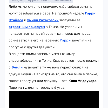
Звезды
Гарри Стайлс
отношения
Либо мы чего-то не понимаем, либо звёзды сами не
могут разобраться в себе. На прошлой неделе
Гарри
Стайлса
и
Эмили Ратаковски
застукали за
страстным поцелуем
в Токио. Не успели мы
понадеяться на новый роман, как певец дал повод
сомневаться в его намерениях.
Гарри
заметили на
прогулке с другой девушкой.
В соцсети слили запись с уличных камер
видеонаблюдения в Токио. Оказывается, после поцелуя
с
Эмили
музыкант в ту же ночь переключился на
другую модель. Несмотря на то, что она была в парике,
фанаты сразу узнали девушку — это
Кико Мидзухара
.
Парочка гуляла по городу в 6 утра.