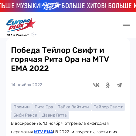
Е МУЗЫКИ!
БОЛЬШЕ ХИТОВ! БОЛЬШЕ МУЗ
№ 1 в России*
Победа Тейлор Свифт и
горячая Рита Ора на MTV
EMA 2022
14 ноября 2022
Премии
Рита Ора
Тайка Вайтити
Тейлор Свифт
Биби Рекса
Давид Гетта
В воскресенье, 13 ноября, отгремела ежегодная
церемония
MTV EMA
! В 2022-м лауреаты, гости и их