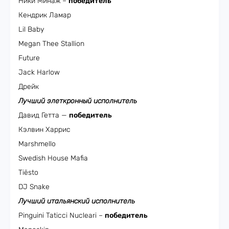
Ники Минаж –
победитель
Кендрик Ламар
Lil Baby
Megan Thee Stallion
Future
Jack Harlow
Дрейк
Лучший элеткронный исполнитель
Давид Гетта —
победитель
Кэлвин Харрис
Marshmello
Swedish House Mafia
Tiësto
DJ Snake
Лучший итальянский исполнитель
Pinguini Taticci Nucleari –
победитель