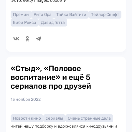
Фото: Getty Images, соцсети
Премии
Рита Ора
Тайка Вайтити
Тейлор Свифт
Биби Рекса
Давид Гетта
«Стыд», «Половое
воспитание» и ещё 5
сериалов про друзей
13 ноября 2022
Новости кино
сериалы
Очень странные дела
Читай нашу подборку и вдохновляйся кинодрузьями и