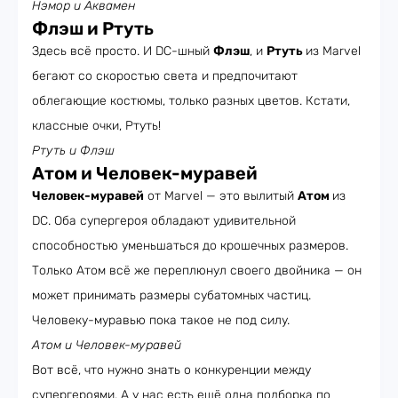
Нэмор и Аквамен
Флэш и Ртуть
Здесь всё просто. И DC-шный
Флэш
, и
Ртуть
из Marvel
бегают со скоростью света и предпочитают
облегающие костюмы, только разных цветов. Кстати,
классные очки, Ртуть!
Ртуть и Флэш
Атом и Человек-муравей
Человек-муравей
от Marvel — это вылитый
Атом
из
DC. Оба супергероя обладают удивительной
способностью уменьшаться до крошечных размеров.
Только Атом всё же переплюнул своего двойника — он
может принимать размеры субатомных частиц.
Человеку-муравью пока такое не под силу.
Атом и Человек-муравей
Вот всё, что нужно знать о конкуренции между
супергероями. А у нас есть ещё одна подборка по