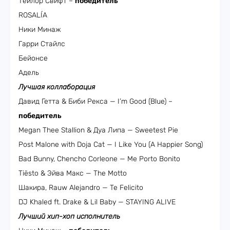
Тейлор Свифт –
победитель
ROSALÍA
Ники Минаж
Гарри Стайлс
Бейонсе
Адель
Лучшая коллаборация
Давид Гетта & Биби Рекса — I’m Good (Blue) –
победитель
Megan Thee Stallion & Дуа Липа — Sweetest Pie
Post Malone with Doja Cat — I Like You (A Happier Song)
Bad Bunny, Chencho Corleone — Me Porto Bonito
Tiësto & Эйва Макс — The Motto
Шакира, Rauw Alejandro — Te Felicito
DJ Khaled ft. Drake & Lil Baby — STAYING ALIVE
Лучший хип-хоп исполнитель