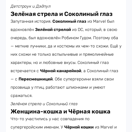
Детстроук и Дэдпул
Зелёная стрела и Соколиный глаз
Запутанная история.
Соколиный глаз
из Marvel был
вдохновлён
Зелёной стрелой
из DC, который, в свою
очередь, был вдохновлён Робином Гудом. Поэтому оба
— меткие лучники, да и костюмы их чем-то схожи. Ещё у
них схожи не только вспыльчивые и прямолинейные
характеры, но и любовные вкусы. Соколиный глаз
встречается с
Чёрной канарейкой
, а Соколиный глаз
— с
Пересмешницей
. Обе супергероини взяли свои
прозвища у птиц, работают шпионками и умеют
сражаться.
Зелёная стрела и Соколиный глаз
Женщина-кошка и Чёрная кошка
Что-то участились у нас совпадения по
супергеройским именам. У
Чёрной кошки
из Marvel и