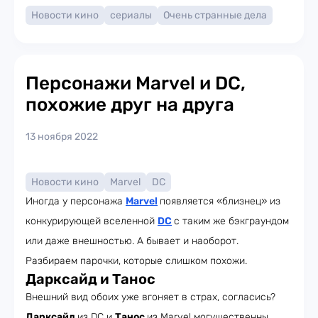
Новости кино
сериалы
Очень странные дела
Персонажи Marvel и DC,
похожие друг на друга
13 ноября 2022
Новости кино
Marvel
DC
Иногда у персонажа
Marvel
появляется «близнец» из
конкурирующей вселенной
DC
с таким же бэкграундом
или даже внешностью. А бывает и наоборот.
Разбираем парочки, которые слишком похожи.
Дарксайд и Танос
Внешний вид обоих уже вгоняет в страх, согласись?
Дарксайд
из DС и
Танос
из Marvel могущественны,