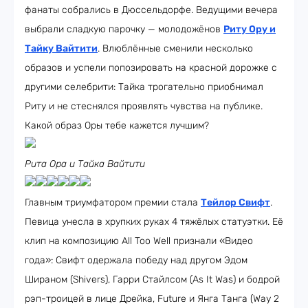
фанаты собрались в Дюссельдорфе. Ведущими вечера
выбрали сладкую парочку — молодожёнов
Риту Ору и
Тайку Вайтити
. Влюблённые сменили несколько
образов и успели попозировать на красной дорожке с
другими селебрити: Тайка трогательно приобнимал
Риту и не стеснялся проявлять чувства на публике.
Какой образ Оры тебе кажется лучшим?
Рита Ора и Тайка Вайтити
Главным триумфатором премии стала
Тейлор Свифт
.
Певица унесла в хрупких руках 4 тяжёлых статуэтки. Её
клип на композицию All Too Well признали «Видео
года»: Свифт одержала победу над другом Эдом
Шираном (Shivers), Гарри Стайлсом (As It Was) и бодрой
рэп-троицей в лице Дрейка, Future и Янга Танга (Way 2