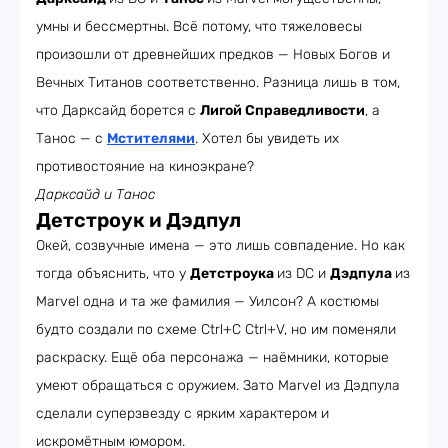
умны и бессмертны. Всё потому, что тяжеловесы
произошли от древнейших предков — Новых Богов и
Вечных Титанов соответственно. Разница лишь в том,
что Дарксайд борется с
Лигой Справедливости
, а
Танос — с
Мстителями
. Хотел бы увидеть их
противостояние на киноэкране?
Дарксайд и Танос
Детстроук и Дэдпул
Окей, созвучные имена — это лишь совпадение. Но как
тогда объяснить, что у
Детстроука
из DC и
Дэдпула
из
Marvel одна и та же фамилия — Уилсон? А костюмы
будто создали по схеме Ctrl+C Ctrl+V, но им поменяли
раскраску. Ещё оба персонажа — наёмники, которые
умеют обращаться с оружием. Зато Marvel из Дэдпула
сделали суперзвезду с ярким характером и
искромётным юмором.