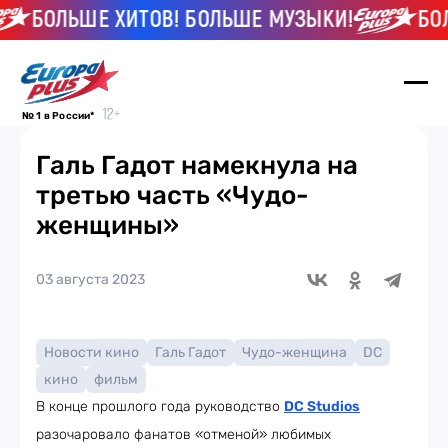
БОЛЬШЕ ХИТОВ! БОЛЬШЕ МУЗЫКИ!
БОЛЬ
№ 1 в России*
Галь Гадот намекнула на
третью часть «Чудо-
женщины»
03 августа 2023
Новости кино
Галь Гадот
Чудо-женщина
DC
кино
фильм
В конце прошлого года руководство
DC Studios
разочаровало фанатов «отменой» любимых