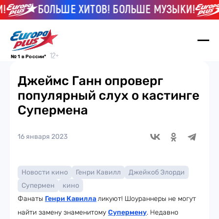
БОЛЬШЕ ХИТОВ! БОЛЬШЕ МУЗЫКИ!
№ 1 в России*
Джеймс Ганн опроверг
популярный слух о кастинге
Супермена
16 января 2023
Новости кино
Генри Кавилл
Джейкоб Элорди
Супермен
кино
Фанаты
Генри Кавилла
ликуют! Шоураннеры не могут
найти замену знаменитому
Супермену
. Недавно