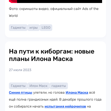
Фото: скриншоты видео, официальный сайт Ads of the
World
Гаджеты
игры
LEGO
На пути к киборгам: новые
планы Илона Маска
27 июля 2023
Гаджеты
Илон Маск
гаджеты
Синие птицы
улетели, но голова
Илона Маска
всё
ещё полна грандиозных идей. В декабре прошлого года
он собирался начать
испытания нейрочипов
на