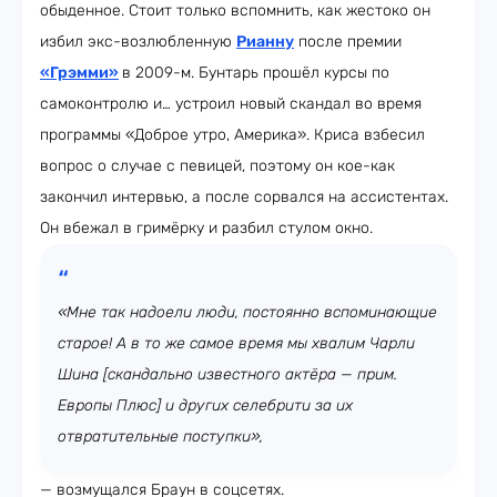
обыденное. Стоит только вспомнить, как жестоко он
избил экс-возлюбленную
Рианну
после премии
«Грэмми»
в 2009-м. Бунтарь прошёл курсы по
самоконтролю и… устроил новый скандал во время
программы «Доброе утро, Америка». Криса взбесил
вопрос о случае с певицей, поэтому он кое-как
закончил интервью, а после сорвался на ассистентах.
Он вбежал в гримёрку и разбил стулом окно.
«Мне так надоели люди, постоянно вспоминающие
старое! А в то же самое время мы хвалим Чарли
Шина [скандально известного актёра
— прим.
Европы Плюс
] и других селебрити за их
отвратительные поступки»,
— возмущался Браун в соцсетях.