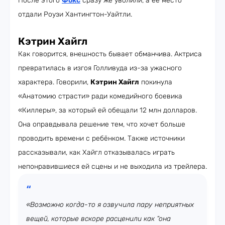
После этого
Фокс
сразу же уволили, а её место
отдали Роузи Хантингтон-Уайтли.
Кэтрин Хайгл
Как говорится, внешность бывает обманчива. Актриса
превратилась в изгоя Голливуда из-за ужасного
характера. Говорили,
Кэтрин Хайгл
покинула
«Анатомию страсти» ради комедийного боевика
«Киллеры», за который ей обещали 12 млн долларов.
Она оправдывала решение тем, что хочет больше
проводить времени с ребёнком. Также источники
рассказывали, как Хайгл отказывалась играть
непонравившиеся ей сцены и не выходила из трейлера.
«Возможно когда-то я озвучила пару неприятных
вещей, которые вскоре расценили как “она