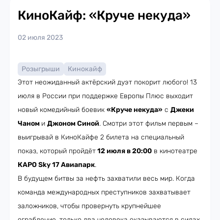
КиноКайф: «Круче некуда»
02 июля 2023
Розыгрыши
Кинокайф
Этот неожиданный актёрский дуэт покорит любого! 13
июля в России при поддержке Европы Плюс выходит
новый комедийный боевик
«Круче некуда»
с
Джеки
Чаном
и
Джоном Синой
. Смотри этот фильм первым –
выигрывай в КиноКайфе 2 билета на специальный
показ, который пройдёт
12 июля в 20:00
в кинотеатре
КАРО Sky 17 Авиапарк
.
В будущем битвы за нефть захватили весь мир. Когда
команда международных преступников захватывает
заложников, чтобы провернуть крупнейшее
ограбление, только два человека оказываются в силах