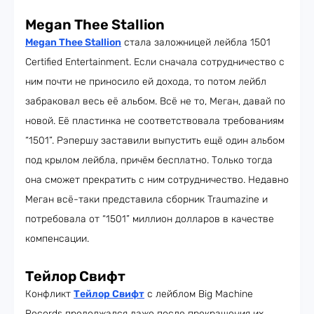
Megan Thee Stallion
Megan Thee Stallion
стала заложницей лейбла 1501
Certified Entertainment. Если сначала сотрудничество с
ним почти не приносило ей дохода, то потом лейбл
забраковал весь её альбом. Всё не то, Меган, давай по
новой. Её пластинка не соответствовала требованиям
“1501”. Рэпершу заставили выпустить ещё один альбом
под крылом лейбла, причём бесплатно. Только тогда
она сможет прекратить с ним сотрудничество. Недавно
Меган всё-таки представила сборник Traumazine и
потребовала от “1501” миллион долларов в качестве
компенсации.
Тейлор Свифт
Конфликт
Тейлор Свифт
с лейблом Big Machine
Records продолжался даже после прекращения их