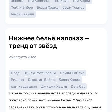
Звезды
Том Холланд
Том Круз
Том Харди
Хейли Бибер
Белла Хадид
Софи Тернер
Генри Кавилл
Нижнее бельё напоказ —
тренд от звёзд
25 августа 2022
Мода
Эмили Ратаковски
Майли Сайрус
Рианна
Джастин Бибер
Белла Хадид
ким кардашьян
Джиджи Хадид
Doja Cat
В конце 1990-х и начале нулевых среди модниц было
популярно показывать нижнее белье. «Случайно»
засвеченная полоска стрингов не вызывала смущения.