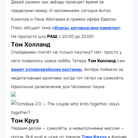
Давай узнаем, как звёзды проводят время за
пределами камер. И напоминаем: сегодня Антон
Комолов и Лена Абитаева в прямом эфире Европы
Плюс обсудят тему
«Курсы, которые мне помогли»
.
Не пропусти шоу
РАШ
с 20:00 до 22:00!
Том Холланд
Спайдермен плетёт не только паутину? Нет, просто у
него появилось новое хобби. Теперь
Том Холланд
сам
вяжет супергеройские костюмы
. Актёра поймали за
медитативным занятием, когда тот летел на самолёте.
Идеальное развлечение для Человека-паука.
Том Круз
Первым делом — самолёты, а невыполнимые миссии —
потом. Всё ещё в шоке от трюков
Тома Круза
в фильме