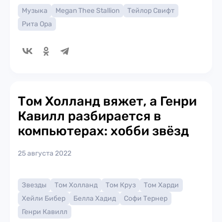
Музыка
Megan Thee Stallion
Тейлор Свифт
Рита Ора
Том Холланд вяжет, а Генри
Кавилл разбирается в
компьютерах: хобби звёзд
25 августа 2022
Звезды
Том Холланд
Том Круз
Том Харди
Хейли Бибер
Белла Хадид
Софи Тернер
Генри Кавилл