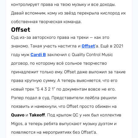
контролирует права на твою музыку и все доходы.
Давай вспомним, кому из звёзд перекрыла кислород их
собственная творческая команда.
Offset
Суд из-за авторского права на треки — как это
знакомо. Такая участь настигла и
Offset
'а. Ещё в 2021
году муж
Cardi B
заключил с Quality Control Music
договор, по которому всё сольное творчество
принадлежит только ему. Offset даже выложил за такие
права крупную сумму. А теперь выясняется, что его
новый трек “5 4 3 2 1” по документам вовсе не его.
Рэпер подал в суд. Представители лейбла решили
поязвить и намекнули, что Offset просто обижен на
Quavo
и
Takeoff
. Под крылом QC у них был коллектив
Migos, а теперь ребята выпускают музыку дуэтом и
появляются на мероприятиях без Offset'а.