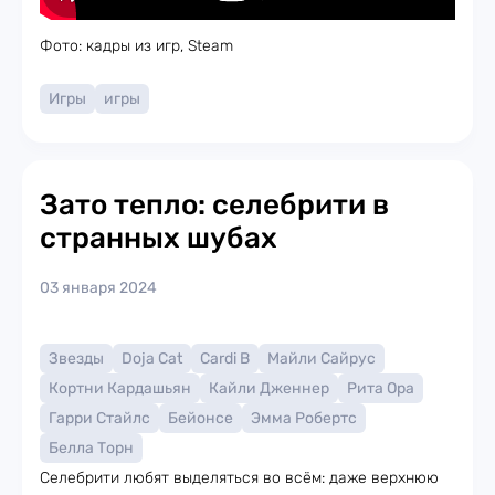
Фото: кадры из игр, Steam
Игры
игры
Зато тепло: селебрити в
странных шубах
03 января 2024
Звезды
Doja Cat
Cardi B
Майли Сайрус
Кортни Кардашьян
Кайли Дженнер
Рита Ора
Гарри Стайлс
Бейонсе
Эмма Робертс
Белла Торн
Селебрити любят выделяться во всём: даже верхнюю