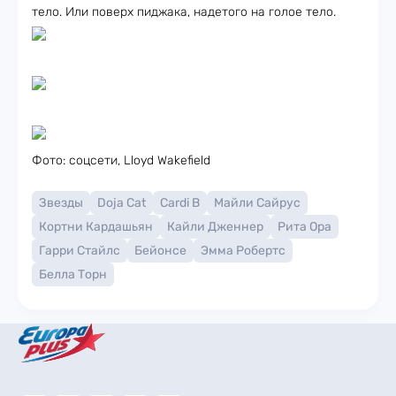
тело. Или поверх пиджака, надетого на голое тело.
Фото: соцсети, Lloyd Wakefield
Звезды
Doja Cat
Cardi B
Майли Сайрус
Кортни Кардашьян
Кайли Дженнер
Рита Ора
Гарри Стайлс
Бейонсе
Эмма Робертс
Белла Торн