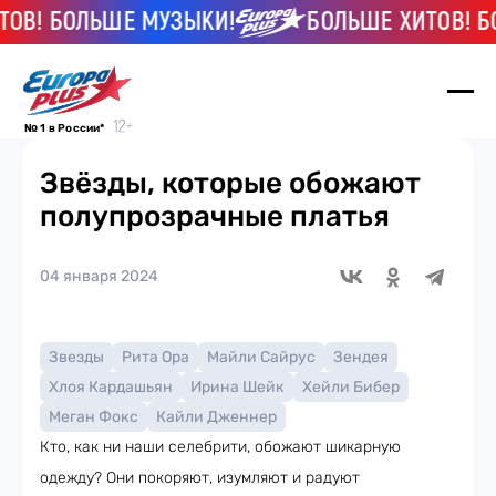
! БОЛЬШЕ МУЗЫКИ!
БОЛЬШЕ ХИТОВ! БОЛ
№ 1 в России*
Звёзды, которые обожают
полупрозрачные платья
04 января 2024
Звезды
Рита Ора
Майли Сайрус
Зендея
Хлоя Кардашьян
Ирина Шейк
Хейли Бибер
Меган Фокс
Кайли Дженнер
Кто, как ни наши селебрити, обожают шикарную
одежду? Они покоряют, изумляют и радуют