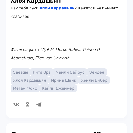
Хлоя Кардашьян
Как тебе луки
Хлои Кардашьян
? Кажется, нет ничего
красивее.
Фото: соцсети, Vijat M, Marco Bahler, Tiziano D,
Abdmstudio, Ellen von Unwerth
Звезды
Рита Ора
Майли Сайрус
Зендея
Хлоя Кардашьян
Ирина Шейк
Хейли Бибер
Меган Фокс
Кайли Дженнер