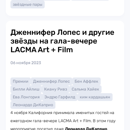
звёздные пары
Дженнифер Лопес и другие
звёзды на гала-вечере
LACMA Art + Film
06 ноября 2023
Премии
Дженнифер Лопес
Бен Аффлек
Билли Айлиш
Киану Ривз
Сальма Хайек
Ева Лонгория
Эндрю Гарфилд
ким кардашьян
Леонардо ДиКаприо
4 ноября Калифорния принимала именитых гостей на
ежегодном гала-вечере LACMA Art + Film. В этом году
мероприятие посетил даже
Леонардо ДиКаприо
.