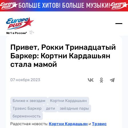
БОЛЬШЕ ХИТОВ! БОЛЬШЕ МУЗЫКИ!
Б
№ 1 в России*
Привет, Рокки Тринадцатый
Баркер: Кортни Кардашьян
стала мамой
07 ноября 2023
Ближе к звездам
Кортни Кардашьян
Трэвис Баркер
дети
звёздные пары
беременность
Радостная новость:
Кортни Кардашьян
и
Трэвис