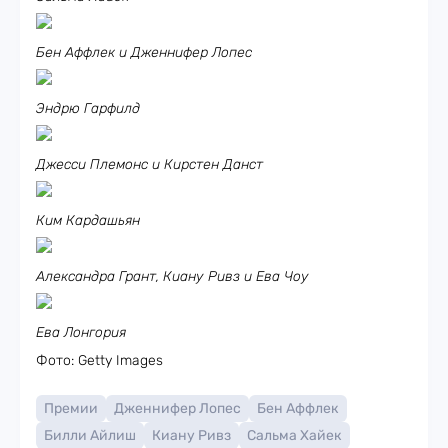
Бен Аффлек и Дженнифер Лопес
Эндрю Гарфилд
Джесси Племонс и Кирстен Данст
Ким Кардашьян
Александра Грант, Киану Ривз и Ева Чоу
Ева Лонгория
Фото: Getty Images
Премии
Дженнифер Лопес
Бен Аффлек
Билли Айлиш
Киану Ривз
Сальма Хайек