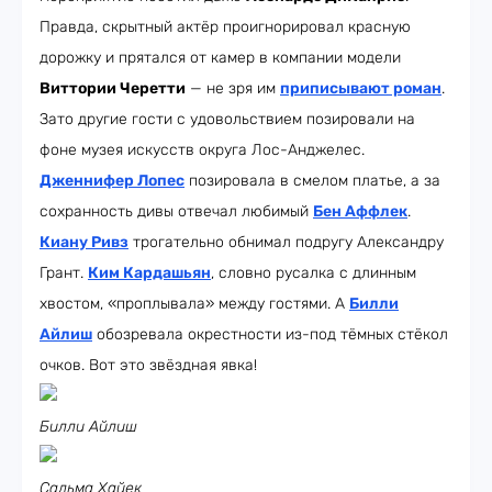
Правда, скрытный актёр проигнорировал красную
дорожку и прятался от камер в компании модели
Виттории Черетти
— не зря им
приписывают роман
.
Зато другие гости с удовольствием позировали на
фоне музея искусств округа Лос-Анджелес.
Дженнифер Лопес
позировала в смелом платье, а за
сохранность дивы отвечал любимый
Бен Аффлек
.
Киану Ривз
трогательно обнимал подругу Александру
Грант.
Ким Кардашьян
, словно русалка с длинным
хвостом, «проплывала» между гостями. А
Билли
Айлиш
обозревала окрестности из-под тёмных стёкол
очков. Вот это звёздная явка!
Билли Айлиш
Сальма Хайек