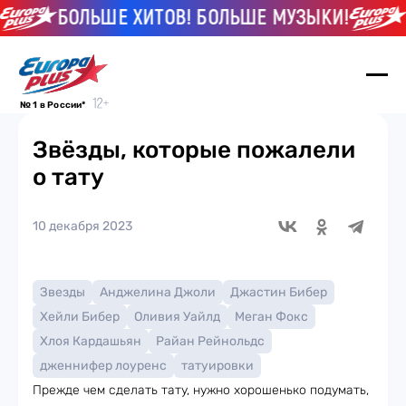
БОЛЬШЕ ХИТОВ! БОЛЬШЕ МУЗЫКИ!
БО
№ 1 в России*
Звёзды, которые пожалели
о тату
10 декабря 2023
Звезды
Анджелина Джоли
Джастин Бибер
Хейли Бибер
Оливия Уайлд
Меган Фокс
Хлоя Кардашьян
Райан Рейнольдс
дженнифер лоуренс
татуировки
Прежде чем сделать тату, нужно хорошенько подумать,