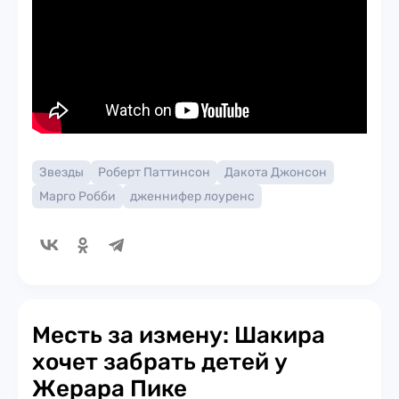
Звезды
Роберт Паттинсон
Дакота Джонсон
Марго Робби
дженнифер лоуренс
Месть за измену: Шакира
хочет забрать детей у
Жерара Пике