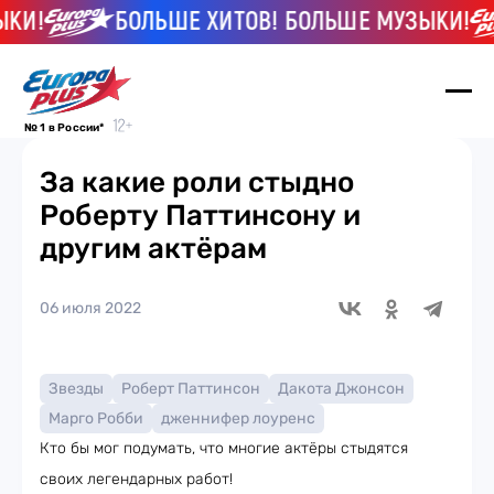
И!
БОЛЬШЕ ХИТОВ! БОЛЬШЕ МУЗЫКИ!
№ 1 в России*
За какие роли стыдно
Роберту Паттинсону и
другим актёрам
06 июля 2022
Звезды
Роберт Паттинсон
Дакота Джонсон
Марго Робби
дженнифер лоуренс
Кто бы мог подумать, что многие актёры стыдятся
своих легендарных работ!