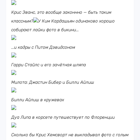
Крис Эванс, это вообще законнно — быть таким
классным?
У Ким Кардашьян одинаково хорошо
собирают лайки фото в бикини...
...и кадры с Питом Дэвидсоном
Гарри Стайлс и его зачётная шляпа
Милота: Джастин Бибер и Билли Айлиш
Билли Айлиш в кружевах
Дуа Липа в корсете путешествует по Флоренции
Сколько бы Крис Хемсворт не выкладывал фото с голым