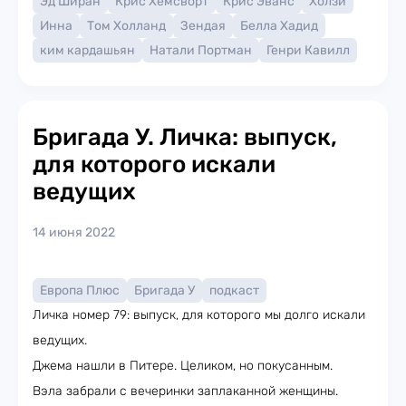
Эд Ширан
Крис Хемсворт
Крис Эванс
Холзи
Инна
Том Холланд
Зендая
Белла Хадид
ким кардашьян
Натали Портман
Генри Кавилл
Бригада У. Личка: выпуск,
для которого искали
ведущих
14 июня 2022
Европа Плюс
Бригада У
подкаст
Личка номер 79: выпуск, для которого мы долго искали
ведущих.
Джема нашли в Питере. Целиком, но покусанным.
Вэла забрали с вечеринки заплаканной женщины.