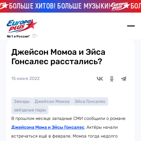
БОЛЬШЕ ХИТОВ! БОЛЬШЕ МУЗЫКИ!
БОЛЬ
№ 1 в России*
Джейсон Момоа и Эйса
Гонсалес расстались?
15 июня 2022
Звезды
Джейсон Момоа
Эйса Гонсалес
звёздные пары
В прошлом месяце западные СМИ сообщили о романе
Джейсона Мома и Эйсы Гонсалес
. Актёры начали
встречаться ещё в феврале. Момоа тогда недолго