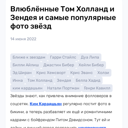
Влюблённые Том Холланд и
Зендея и самые популярные
фото звёзд
14 июня 2022
Ближе к звездам
Гарри Стайлс
Дуа Липа
Билли Айлиш
Джастин Бибер
Хейли Бибер
Эд Ширан
Крис Хемсворт
Крис Эванс
Холзи
Инна
Том Холланд
Зендая
Белла Хадид
ким кардашьян
Натали Портман
Генри Кавилл
Звёзды знают, как привлечь внимание фолловеров в
соцсетях.
Ким Карадшьян
регулярно постит фото в
бикини, а теперь разбавляет их ещё и романтичными
кадрами с бойфрендом Питом Дэвидсоном. Тут ей и
лайки, и лишний повод подразнить
неугомонного