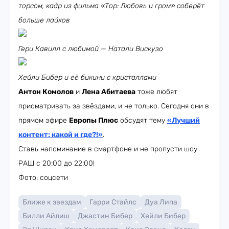
торсом, кадр из фильма «Тор: Любовь и гром» соберёт
больше лайков
Гери Кавилл с любимой — Натали Вискузо
Хейли Бибер и её бикини с кристаллами
Антон Комолов
и
Лена Абитаева
тоже любят
присматривать за звёздами, и не только. Сегодня они в
прямом эфире
Европы Плюс
обсудят тему
«Лучший
контент: какой и где?!»
.
Ставь напоминание в смартфоне и не пропусти шоу
РАШ с 20:00 до 22:00!
Фото: соцсети
Ближе к звездам
Гарри Стайлс
Дуа Липа
Билли Айлиш
Джастин Бибер
Хейли Бибер