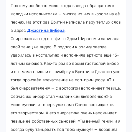
Поэтому особенно мило, когда звезда обращается к
молодым исполнителям — многие из них выросли на её
песнях. На этот раз Бритни написала пару тёплых слов
в адрес
Джастина Бибера
.
Спирс зажгла под его фит с Эдом Шираном и записала
свой танец на видео. В подписи к ролику звезда
ударилась в ностальгию и вспомнила артиста ещё 15-
летним юношей. Как-то раз во время гастролей Бибер
и его мама пришли в гримёрку к Бритни, и Джастин уже
тогда произвёл впечатление на поп-принцессу. «Ты
был очарователен!» — с восторгом вспоминает певица.
Сейчас же Бибер стал «маленьким дьяволёнком» в
мире музыки, и теперь уже сама Спирс восхищается
его творчеством. А его энергетика очень напоминает
певице её собственных сыновей. «Ты вечный гений, и я
всегда буду танцевать под твою музыку!» — добавила