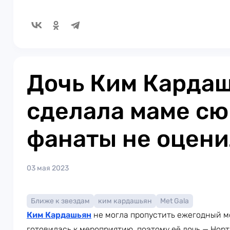
Дочь Ким Карда
сделала маме сю
фанаты не оцен
03 мая 2023
Ближе к звездам
ким кардашьян
Met Gala
Ким Кардашьян
не могла пропустить ежегодный 
готовилась к мероприятию, поэтому её дочь — Норт