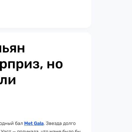
шьян
рприз, но
или
модный бал
Met Gala
. Звезда долго
 Уэст — подумала, что маме было бы