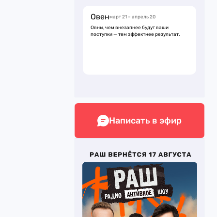
Овен
март 21 – апрель 20
Овны, чем внезапнее будут ваши
поступки — тем эффектнее результат.
Написать в эфир