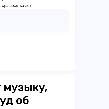
ора десятка лет.
 музыку,
уд об