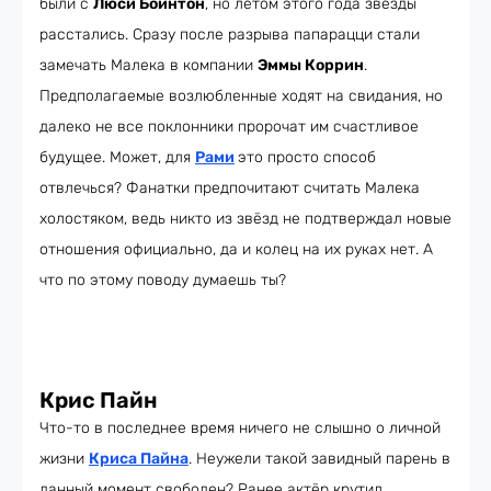
были с
Люси Бойнтон
, но летом этого года звёзды
расстались. Сразу после разрыва папарацци стали
замечать Малека в компании
Эммы Коррин
.
Предполагаемые возлюбленные ходят на свидания, но
далеко не все поклонники пророчат им счастливое
будущее. Может, для
Рами
это просто способ
отвлечься? Фанатки предпочитают считать Малека
холостяком, ведь никто из звёзд не подтверждал новые
отношения официально, да и колец на их руках нет. А
что по этому поводу думаешь ты?
Крис Пайн
Что-то в последнее время ничего не слышно о личной
жизни
Криса Пайна
. Неужели такой завидный парень в
данный момент свободен? Ранее актёр крутил