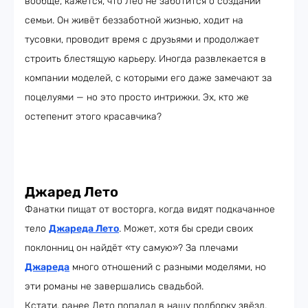
вообще, кажется, что Лео не заботится о создании
семьи. Он живёт беззаботной жизнью, ходит на
тусовки, проводит время с друзьями и продолжает
строить блестящую карьеру. Иногда развлекается в
компании моделей, с которыми его даже замечают за
поцелуями — но это просто интрижки. Эх, кто же
остепенит этого красавчика?
Джаред Лето
Фанатки пищат от восторга, когда видят подкачанное
тело
Джареда Лето
. Может, хотя бы среди своих
поклонниц он найдёт «ту самую»? За плечами
Джареда
много отношений с разными моделями, но
эти романы не завершались свадьбой.
Кстати, ранее Лето попадал в нашу подборку звёзд,