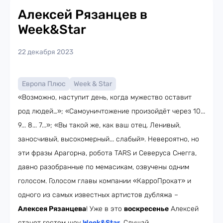
Алексей Рязанцев в
Week&Star
22 декабря 2023
Европа Плюс
Week & Star
«Возможно, наступит день, когда мужество оставит
род людей…»; «Самоуничтожение произойдёт через 10...
9... 8... 7...»; «Вы такой же, как ваш отец. Ленивый,
заносчивый, высокомерный... слабый». Невероятно, но
эти фразы Арагорна, робота TARS и Северуса Снегга,
давно разобранные по мемасикам, озвучены одним
голосом. Голосом главы компании «КарроПрокат» и
одного из самых известных артистов дубляжа –
Алексея Рязанцева
! Уже в это
воскресенье
Алексей
станет гостем шоу
Week&Star
. Слушай