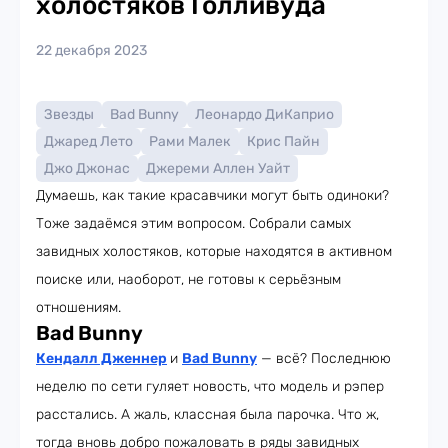
холостяков Голливуда
22 декабря 2023
Звезды
Bad Bunny
Леонардо ДиКаприо
Джаред Лето
Рами Малек
Крис Пайн
Джо Джонас
Джереми Аллен Уайт
Думаешь, как такие красавчики могут быть одиноки?
Тоже задаёмся этим вопросом. Собрали самых
завидных холостяков, которые находятся в активном
поиске или, наоборот, не готовы к серьёзным
отношениям.
Bad Bunny
Кендалл Дженнер
и
Bad Bunny
— всё? Последнюю
неделю по сети гуляет новость, что модель и рэпер
расстались. А жаль, классная была парочка. Что ж,
тогда вновь добро пожаловать в ряды завидных