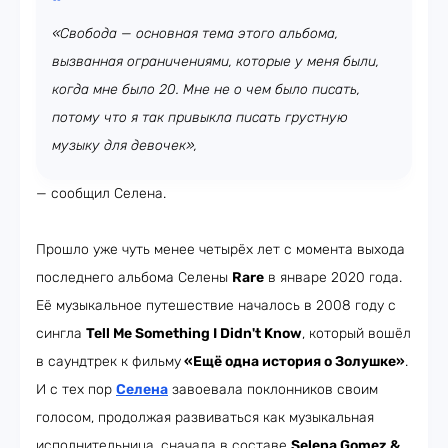
«Свобода — основная тема этого альбома,
вызванная ограничениями, которые у меня были,
когда мне было 20. Мне не о чем было писать,
потому что я так привыкла писать грустную
музыку для девочек»,
— сообщил Селена.
Прошло уже чуть менее четырёх лет с момента выхода
последнего альбома Селены
Rare
в январе 2020 года.
Её музыкальное путешествие началось в 2008 году с
сингла
Tell Me Something I Didn't Know
, который вошёл
в саундтрек к фильму
«Ещё одна история о Золушке»
.
И с тех пор
Селена
завоевала поклонников своим
голосом, продолжая развиваться как музыкальная
исполнительница, сначала в составе
Selena Gomez &