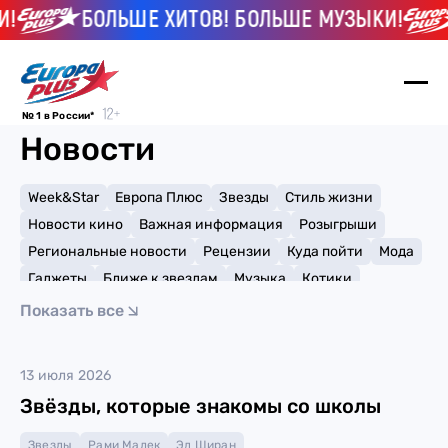
!
БОЛЬШЕ ХИТОВ! БОЛЬШЕ МУЗЫКИ!
№ 1 в России*
Новости
Week&Star
Европа Плюс
Звезды
Стиль жизни
Новости кино
Важная информация
Розыгрыши
Региональные новости
Рецензии
Куда пойти
Мода
Гаджеты
Ближе к звездам
Музыка
Котики
Мемы и тренды
Факты и списки
Премии
Показать все
Путешествия
Рейтинги
Игры
Рами Малек
13 июля 2026
Звёзды, которые знакомы со школы
Звезды
Рами Малек
Эд Ширан