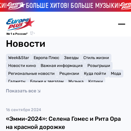
!
БОЛЬШЕ ХИТОВ! БОЛЬШЕ МУЗЫКИ!
№ 1 в России*
Новости
Week&Star
Европа Плюс
Звезды
Стиль жизни
Новости кино
Важная информация
Розыгрыши
Региональные новости
Рецензии
Куда пойти
Мода
Гаджеты
Ближе к звездам
Музыка
Котики
Мемы и тренды
Факты и списки
Премии
Показать все
Путешествия
Рейтинги
Игры
Джереми Аллен Уайт
16 сентября 2024
«Эмми-2024»: Селена Гомес и Рита Ора
на красной дорожке