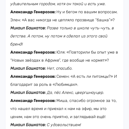
удивительным городом, хотя он такой и есть уже.
Александр Генерозов:
Ну и бегом по вашим вопросам.
Элен: «А вас никогда не цепляло прозвище “башка”»?
Михаил Башкатов:
Разве только в школе чуть-чуть, в
детстве. А потом, ну потом я сделал из этого свой
бренд!
Александр Генерозов:
Юля: «Повторили бы опыт уже в
“Новых звёздах в Африке”, где вообще не кормят»?
Михаил Башкатов:
Нет, спасибо.
Александр Генерозов:
Семен: «А есть ли питомцы?» И
благодарит за роль в «Любимцах».
Михаил Башкатов:
Да, пёс Алекс, цвергшнауцер.
Александр Генерозов:
Миша, спасибо огромное за то,
что нашел время и приехал к нам на эфир, мы это
ценим, нам это очень приятно, и заглядывай ещё!
Михаил Башкатов:
С удовольствием!