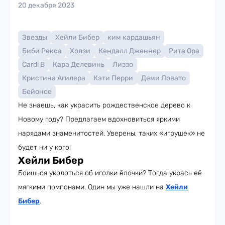
20 декабря 2023
Звезды
Хейли Бибер
ким кардашьян
Биби Рекса
Холзи
Кендалл Дженнер
Рита Ора
Cardi B
Кара Делевинь
Лиззо
Кристина Агилера
Кэти Перри
Деми Ловато
Бейонсе
Не знаешь, как украсить рождественское дерево к
Новому году? Предлагаем вдохновиться яркими
нарядами знаменитостей. Уверены, таких «игрушек» не
будет ни у кого!
Хейли Бибер
Боишься уколоться об иголки ёлочки? Тогда укрась её
мягкими помпонами. Один мы уже нашли на
Хейли
Бибер
.