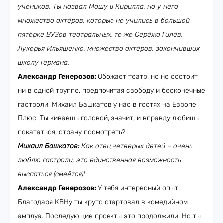
учеников. Ты назвал Машу и Кирилла, но у него
множество актёров, которые не учились в большой
пятёрке ВУЗов театральных, те же Серёжа Гилёв,
Лукерья Ильяшенко, множество актёров, закончивших
школу Германа.
Александр Генерозов:
Обожает театр, но не состоит
ни в одной труппе, предпочитая свободу и бесконечные
гастроли, Михаил Башкатов у нас в гостях на Европе
Плюс! Ты киваешь головой, значит, и вправду любишь
покататься, страну посмотреть?
Михаил Башкатов:
Как отец четверых детей – очень
люблю гастроли, это единственная возможность
выспаться (смеётся)!
Александр Генерозов:
У тебя интересный опыт.
Благодаря КВНу ты круто стартовал в комедийном
амплуа. Последующие проекты это продолжили. Но ты