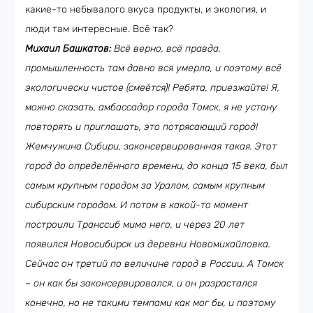
какие-то небывалого вкуса продукты, и экология, и
люди там интересные. Всё так?
Михаил Башкатов:
Всё верно, всё правда,
промышленность там давно вся умерла, и поэтому всё
экологически чистое (смеётся)! Ребята, приезжайте! Я,
можно сказать, амбассадор города Томск, я не устану
повторять и приглашать, это потрясающий город!
Жемчужина Сибири, законсервированная такая. Этот
город до определённого времени, до конца 15 века, был
самым крупным городом за Уралом, самым крупным
сибирским городом. И потом в какой-то момент
построили Транссиб мимо него, и через 20 лет
появился Новосибирск из деревни Новомихайловка.
Сейчас он третий по величине город в России. А Томск
– он как бы законсервировался, и он разрастался
конечно, но не такими темпами как мог бы, и поэтому