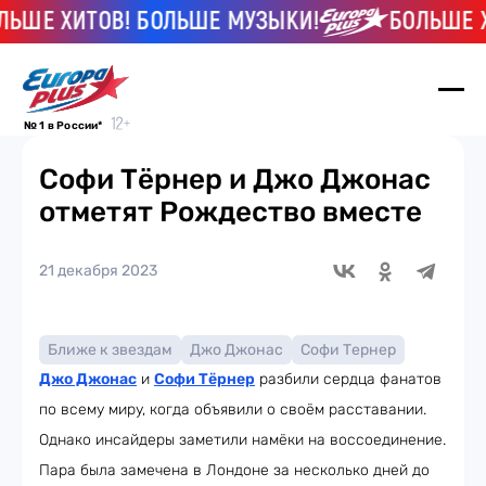
 ХИТОВ! БОЛЬШЕ МУЗЫКИ!
БОЛЬШЕ ХИТО
№ 1 в России*
Софи Тёрнер и Джо Джонас
отметят Рождество вместе
21 декабря 2023
Ближе к звездам
Джо Джонас
Софи Тернер
Джо Джонас
и
Софи Тёрнер
разбили сердца фанатов
по всему миру, когда объявили о своём расставании.
Однако инсайдеры заметили намёки на воссоединение.
Пара была замечена в Лондоне за несколько дней до