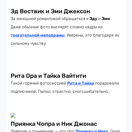
Эд Вествик и Эми Джексон
За киношной романтикой обращаться к
Эду
и
Эми
.
Даже обычные фото выглядят словно кадры из
трогательной мелодрамы
. Уверены, это благодаря их
сильному чувству.
Рита Ора и Тайка Вайтити
Такой горячей фотосессией
Рита и Тайка
порадовали
подписчиков. Пылко, страстно, сногсшибательно.
Приянка Чопра и Ник Джонас
Доверие и понимание — это про
Приянку и Ника
. Одна