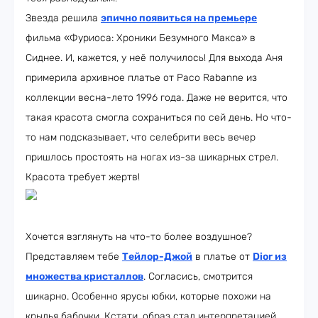
Звезда решила
эпично появиться на премьере
фильма «Фуриоса: Хроники Безумного Макса» в
Сиднее. И, кажется, у неё получилось! Для выхода Аня
примерила архивное платье от Paco Rabanne из
коллекции весна-лето 1996 года. Даже не верится, что
такая красота смогла сохраниться по сей день. Но что-
то нам подсказывает, что селебрити весь вечер
пришлось простоять на ногах из-за шикарных стрел.
Красота требует жертв!
Хочется взглянуть на что-то более воздушное?
Представляем тебе
Тейлор-Джой
в платье от
Dior из
множества кристаллов
. Согласись, смотрится
шикарно. Особенно ярусы юбки, которые похожи на
крылья бабочки. Кстати, образ стал интерпретацией