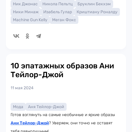
Ник Джонас
Никола Пельтц
Бруклин Бекхэм
Ники Минаж
Изабель Гулар
Криштиану Роналду
Machine Gun Kelly
Меган Фокс
10 эпатажных образов Ани
Тейлор-Джой
11 мая 2024
Мода
Аня Тейлор-Джой
Готов взглянуть на самые необычные и яркие образы
Ани Тейлор-Джой
? Уверяем, они точно не оставят
тебя равнодушным!