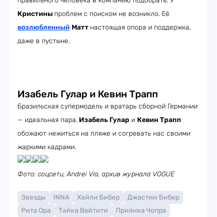
правильного человека в компанию подобрать. У
Кристины
проблем с поиском не возникло. Её
возлюбленный
Матт
настоящая опора и поддержка,
даже в пустыне.
Изабель Гулар и Кевин Трапп
Бразильская супермодель и вратарь сборной Германии
— идеальная пара.
Изабель Гулар
и
Кевин Трапп
обожают нежиться на пляже и согревать нас своими
жаркими кадрами.
Фото: соцсети, Andrei Via, архив журнала VOGUE
Звезды
INNA
Хейли Бибер
Джастин Бибер
Рита Ора
Тайка Вайтити
Приянка Чопра