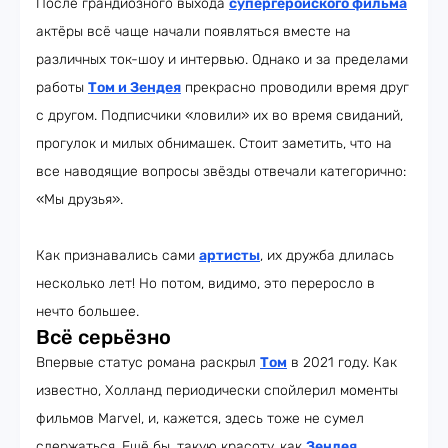
После грандиозного выхода
супергеройского фильма
актёры всё чаще начали появляться вместе на
различных ток-шоу и интервью. Однако и за пределами
работы
Том и Зендея
прекрасно проводили время друг
с другом. Подписчики «ловили» их во время свиданий,
прогулок и милых обнимашек. Стоит заметить, что на
все наводящие вопросы звёзды отвечали категорично:
«Мы друзья».
Как признавались сами
артисты
, их дружба длилась
несколько лет! Но потом, видимо, это переросло в
нечто большее.
Всё серьёзно
Впервые статус романа раскрыл
Том
в 2021 году. Как
известно, Холланд периодически спойлерил моменты
фильмов Marvel, и, кажется, здесь тоже не сумел
сдержаться. Ещё бы, такую красоту, как
Зендея
,