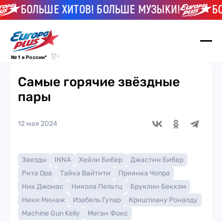
БОЛЬШЕ ХИТОВ! БОЛЬШЕ МУЗЫКИ!
БОЛЬ
№ 1 в России*
Самые горячие звёздные
пары
12 мая 2024
Звезды
INNA
Хейли Бибер
Джастин Бибер
Рита Ора
Тайка Вайтити
Приянка Чопра
Ник Джонас
Никола Пельтц
Бруклин Бекхэм
Ники Минаж
Изабель Гулар
Криштиану Роналду
Machine Gun Kelly
Меган Фокс