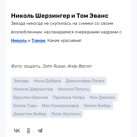
Николь Шерзингер и Том Эванс
Звезда никогда не скупилась на снимки со своим
возлюбленным, наслаждаемся очередными кадрами с
Николь
и
Томом
. Какие красивые!
Фото: соцсети, John Russo, Andy Barron
Звезды
Нина Добрев
Дженнифер Лопез
Николь Шерзингер
Никола Пельтц
Бруклин Бекхэм
Приянка Чопра
Ник Джонас
Белла Торн
Иэн Сомерхолдер
Хейли Бибер
Джастин Бибер
Лили Коллинз