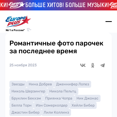
И!
БОЛЬШЕ ХИТОВ! БОЛЬШЕ МУЗЫКИ!
№ 1 в России*
Романтичные фото парочек
за последнее время
25 ноября 2023
Звезды
Нина Добрев
Дженнифер Лопез
Николь Шерзингер
Никола Пельтц
Бруклин Бекхэм
Приянка Чопра
Ник Джонас
Белла Торн
Иэн Сомерхолдер
Хейли Бибер
Джастин Бибер
Лили Коллинз