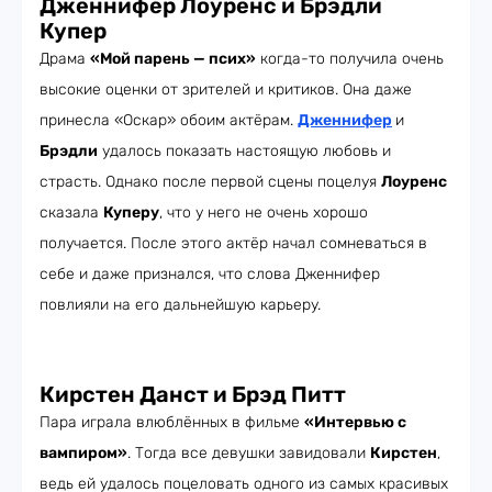
Дженнифер Лоуренс и Брэдли
Купер
Драма
«Мой парень — псих»
когда-то получила очень
высокие оценки от зрителей и критиков. Она даже
принесла «Оскар» обоим актёрам.
Дженнифер
и
Брэдли
удалось показать настоящую любовь и
страсть. Однако после первой сцены поцелуя
Лоуренс
сказала
Куперу
, что у него не очень хорошо
получается. После этого актёр начал сомневаться в
себе и даже признался, что слова Дженнифер
повлияли на его дальнейшую карьеру.
Кирстен Данст и Брэд Питт
Пара играла влюблённых в фильме
«Интервью с
вампиром»
. Тогда все девушки завидовали
Кирстен
,
ведь ей удалось поцеловать одного из самых красивых