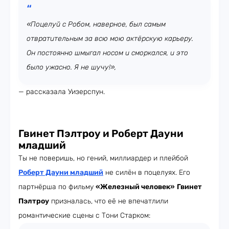
«Поцелуй с Робом, наверное, был самым
отвратительным за всю мою актёрскую карьеру.
Он постоянно шмыгал носом и сморкался, и это
было ужасно. Я не шучу!»,
— рассказала Уизерспун.
Гвинет Пэлтроу и Роберт Дауни
младший
Ты не поверишь, но гений, миллиардер и плейбой
Роберт Дауни младший
не силён в поцелуях. Его
партнёрша по фильму
«Железный человек»
Гвинет
Пэлтроу
призналась, что её не впечатлили
романтические сцены с Тони Старком: