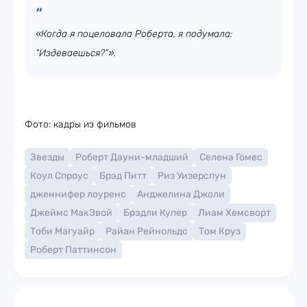
«Когда я поцеловала Роберта, я подумала:
“Издеваешься?”».
Фото: кадры из фильмов
Звезды
Роберт Дауни-младший
Селена Гомес
Коул Спроус
Брэд Питт
Риз Уизерспун
дженнифер лоуренс
Анджелина Джоли
Джеймс МакЭвой
Брэдли Купер
Лиам Хемсворт
Тоби Магуайр
Райан Рейнольдс
Том Круз
Роберт Паттинсон