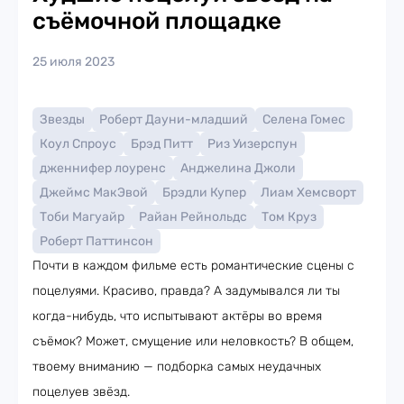
съёмочной площадке
25 июля 2023
Звезды
Роберт Дауни-младший
Селена Гомес
Коул Спроус
Брэд Питт
Риз Уизерспун
дженнифер лоуренс
Анджелина Джоли
Джеймс МакЭвой
Брэдли Купер
Лиам Хемсворт
Тоби Магуайр
Райан Рейнольдс
Том Круз
Роберт Паттинсон
Почти в каждом фильме есть романтические сцены с
поцелуями. Красиво, правда? А задумывался ли ты
когда-нибудь, что испытывают актёры во время
съёмок? Может, смущение или неловкость? В общем,
твоему вниманию — подборка самых неудачных
поцелуев звёзд.