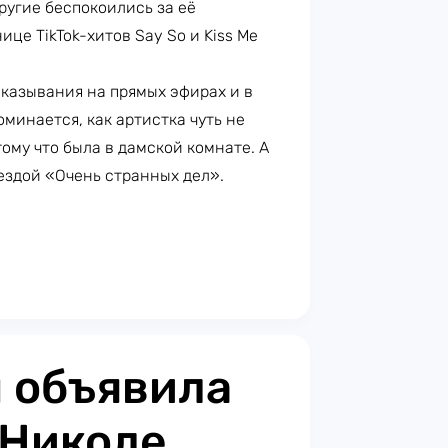
ругие беспокоились за её
це TikTok-хитов Say So и Kiss Me
казывания на прямых эфирах и в
минается, как артистка чуть не
тому что была в дамской комнате. А
ездой «Очень странных дел».
 объявила
 Николе