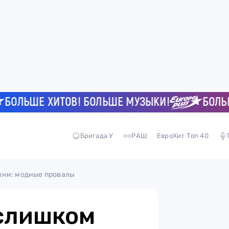
ЛЬШЕ ХИТОВ! БОЛЬШЕ МУЗЫКИ!
БОЛЬШЕ Х
Бригада У
РАШ
ЕвроХит Топ 40
ини: модные провалы
 слишком