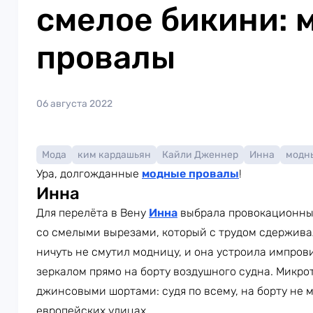
смелое бикини: 
провалы
06 августа 2022
Мода
ким кардашьян
Кайли Дженнер
Инна
модн
Ура, долгожданные
модные провалы
!
Инна
Для перелёта в Вену
Инна
выбрала провокационный
со смелыми вырезами, который с трудом сдержива
ничуть не смутил модницу, и она устроила импро
зеркалом прямо на борту воздушного судна. Микр
джинсовыми шортами: судя по всему, на борту не м
европейских улицах.