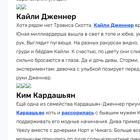
Кайли Дженнер
Хотя рядом нет Трэвиса Скотта,
Кайли Дженнер
вр
Юная миллиардерша вышла в свет в топе и юбке, 
рук. Выглядит пугающе. На разных ракурсах видно
груди и бёдрам Кайли. К счастью, по цвету они сл
сильно бросаются в глаза. Да и дочь дивы, Сторм
экспериментам: девочка с улыбкой позирует перед
руки Дженнер.
Ким Кардашьян
Ещё одна из семейства Кардашьян-Дженнер приуч
Кардашьян
хоть и
рассорилась
с бывшим мужем К
поддерживать его модные начинания. Дива пример
Yeezy вместе с дочерьми Норт и Чикаго. Больше в
модницам пришлись по душе солнцезащитные очк