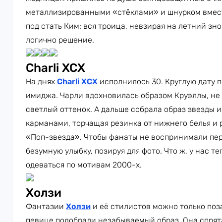
металлизированными «стёклами» и шнурком вмест
под стать Ким: вся троица, невзирая на летний зн
логично решение.
Charli XCX
На днях
Charli XCX
исполнилось 30. Круглую дату 
имиджа. Чарли вдохновилась образом Круэллы, не 
светлый оттенок. А дальше собрала образ звезды 
карманами, торчащая резинка от нижнего белья и 
«Поп-звезда». Чтобы фанаты не воспринимали пере
безумную улыбку, позируя для фото. Что ж, у нас те
одеваться по мотивам 2000-х.
Холзи
Фантазии
Холзи
и её стилистов можно только поз
певице подобрали незабываемый образ. Она спрят