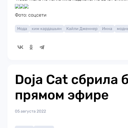
Фото: соцсети
Мода
ким кардашьян
Кайли Дженнер
Инна
модн
Doja Cat сбрила 
прямом эфире
05 августа 2022