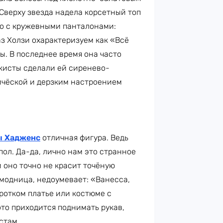
 Сверху звезда надела корсетный топ
го с кружевными панталонами:
аз Холзи охарактеризуем как «Всё
ы. В последнее время она часто
ажисты сделали ей сиренево-
ричёской и дерзким настроением
ы Хадженс
отличная фигура. Ведь
пол. Да-да, лично нам это странное
 оно точно не красит точёную
 модница, недоумевает: «Ванесса,
ротком платье или костюме с
ото приходится поднимать рукав,
стам.