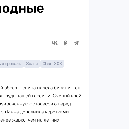
модные
ые провалы
Холзи
Charli XCX
 образ. Певица надела бикини-топ
л грудь нашей героини. Смелый крой
визированную фотосессию перед
отоп Инна дополнила короткими
енее жарко, чем на летних