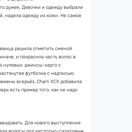
о дужек. Девочки и одежду выбрали
ой, надела одежду из кожи. Не самое
певица решила отметить сменой
иначе, и покрасила часть волос в
из нулевых: джинсы-карго с
растянутая футболка с надписью:
мены всерьёз, Charli XCX добавила
перь есть пример того, как не надо
авидовать. Для нового выступления
ала волосы под кислотно-салатовым