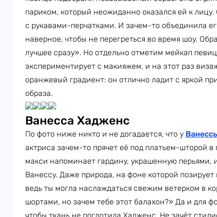
париком, который неожиданно оказался ей к лицу.
с рукавами-перчатками. И зачем-то объединила е
наверное, чтобы не перегреться во время шоу. Обр
лучшее сразу». Но отдельно отметим мейкап певиц
экспериментирует с макияжем, и на этот раз виз
оранжевый градиент: он отлично ладит с яркой п
образа.
Ванесса Хадженс
По фото ниже никто и не догадается, что у
Ванесс
актриса зачем-то прячет её под платьем-шторой в 
макси напоминает гардину, украшенную перьями, и
Ванессу. Даже природа, на фоне которой позирует
ведь ты могла наслаждаться свежим ветерком в ко
шортами, но зачем тебе этот балахон?» Да и для ф
чтобы ткань не поглотила Хадженс. Не зачёт стили