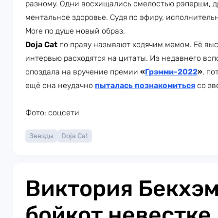
разному. Одни восхищались смелостью рэперши, д
ментальное здоровье. Судя по эфиру, исполнительни
More по душе новый образ.
Doja Cat
по праву называют ходячим мемом. Её выс
интервью расходятся на цитаты. Из недавнего вспо
опоздала на вручение премии
«
Грэмми-2022
»
, по
ещё она неудачно
пыталась познакомиться
со зв
Фото: соцсети
Звезды
Doja Cat
Виктория Бекхэм
бойкот невестке