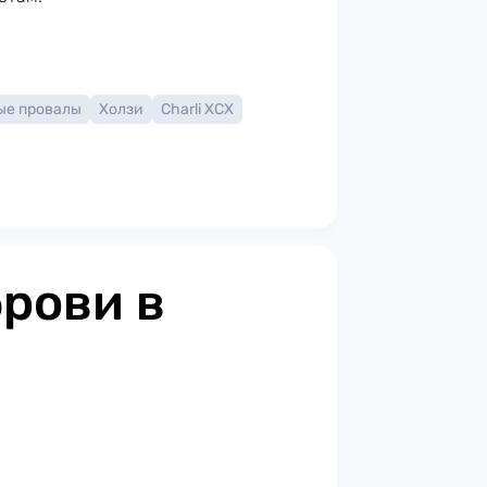
ые провалы
Холзи
Charli XCX
брови в