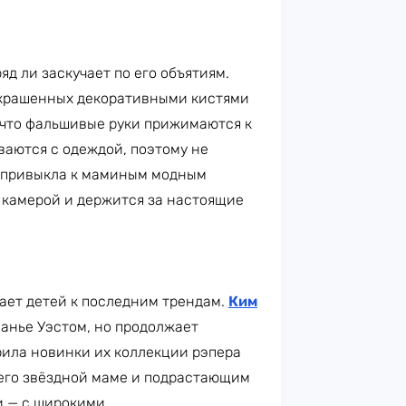
яд ли заскучает по его объятиям.
украшенных декоративными кистями
, что фальшивые руки прижимаются к
иваются с одеждой, поэтому не
и, привыкла к маминым модным
 камерой и держится за настоящие
ает детей к последним трендам.
Ким
анье Уэстом, но продолжает
ила новинки их коллекции рэпера
сего звёздной маме и подрастающим
и — с широкими