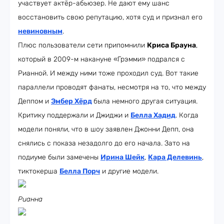
участвует актёр-абьюзер. Не дают ему шанс
восстановить свою репутацию, хотя суд и признал его
невиновным
.
Плюс пользователи сети припомнили
Криса Брауна
,
который в 2009-м накануне «Грэмми» подрался с
Рианной. И между ними тоже проходил суд. Вот такие
параллели проводят фанаты, несмотря на то, что между
Деппом и
Эмбер Хёрд
была немного другая ситуация.
Критику поддержали и Джиджи и
Белла Хадид
. Когда
модели поняли, что в шоу заявлен Джонни Депп, она
снялись с показа незадолго до его начала. Зато на
подиуме были замечены
Ирина Шейк
,
Кара Делевинь
,
тиктокерша
Белла Порч
и другие модели.
Рианна