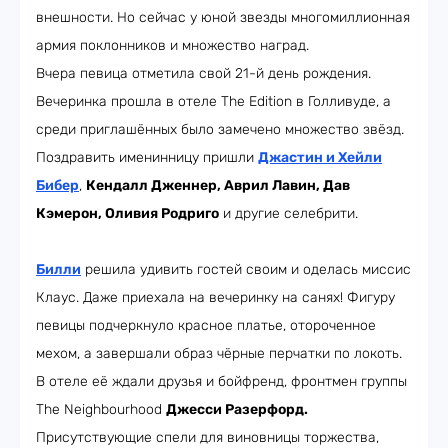
внешности. Но сейчас у юной звезды многомиллионная
армия поклонников и множество наград.
Вчера певица отметила свой 21-й день рождения.
Вечеринка прошла в отеле The Edition в Голливуде, а
среди приглашённых было замечено множество звёзд.
Поздравить именинницу пришли
Джастин и Хейли
Бибер
,
Кендалл Дженнер, Аврил Лавин, Дав
Кэмерон, Оливия Родриго
и другие селебрити.
Билли
решила удивить гостей своим и оделась миссис
Клаус. Даже приехала на вечеринку на санях! Фигуру
певицы подчеркнуло красное платье, отороченное
мехом, а завершали образ чёрные перчатки по локоть.
В отеле её ждали друзья и бойфренд, фронтмен группы
The Neighbourhood
Джесси Разерфорд.
Присутствующие спели для виновницы торжества,