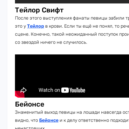
Тейлор Свифт
После этого выступления фанаты певицы забили тре
это у
Тейлор
в крови. Если ты ещё не понял, то ре
сцене. Конечно, такой неожиданный поступок про
со звездой ничего не случилось.
Бейонсе
Знаменитый выход певицы на лошади навсегда ост
видно, что
Бейонсе
и к делу ответственно подходи
ненастоящих.