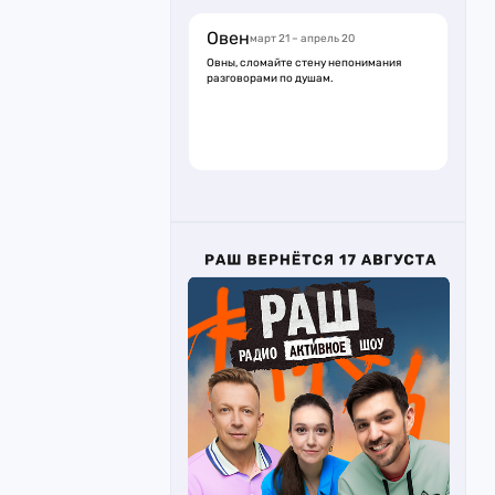
Овен
март 21 – апрель 20
Овны, сломайте стену непонимания
разговорами по душам.