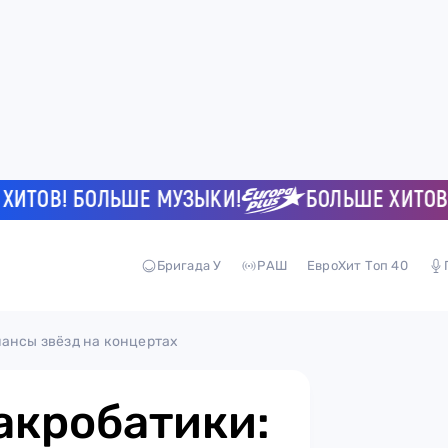
ОВ! БОЛЬШЕ МУЗЫКИ!
БОЛЬШЕ ХИТОВ! БО
Бригада У
РАШ
ЕвроХит Топ 40
мансы звёзд на концертах
акробатики: