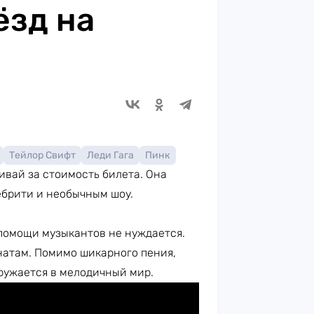
ёзд на
Тейлор Свифт
Леди Гага
Пинк
ивай за стоимость билета. Она
ебрити и необычным шоу.
 помощи музыкантов не нуждается.
натам. Помимо шикарного пения,
ружается в мелодичный мир.