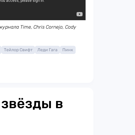
журнала Time, Chris Cornejo, Cody
Тейлор Свифт
Леди Гага
Пинк
 звёзды в