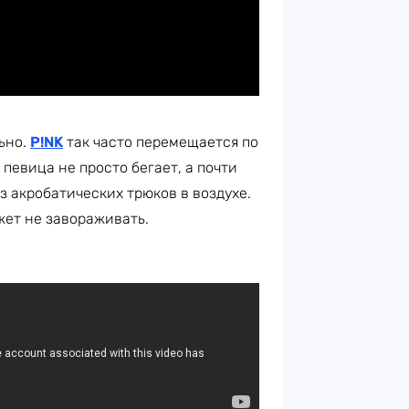
ьно.
P!NK
так часто перемещается по
 певица не просто бегает, а почти
з акробатических трюков в воздухе.
жет не завораживать.