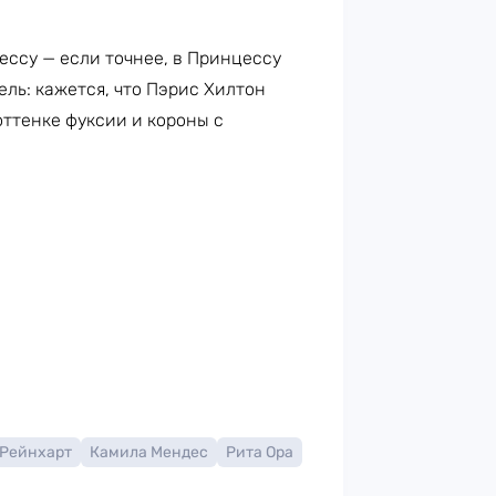
ессу — если точнее, в Принцессу
ель: кажется, что Пэрис Хилтон
оттенке фуксии и короны с
 Рейнхарт
Камила Мендес
Рита Ора