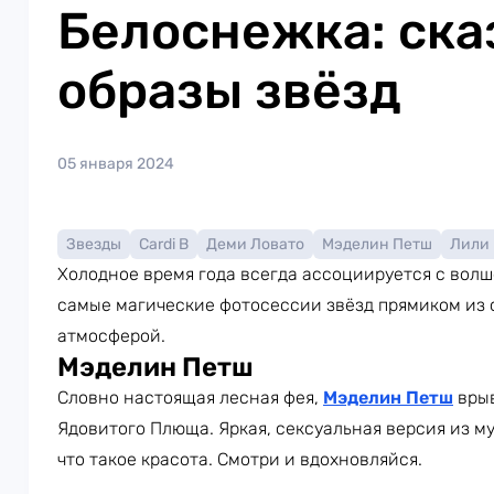
Белоснежка: ск
образы звёзд
05 января 2024
Звезды
Cardi B
Деми Ловато
Мэделин Петш
Лили
Холодное время года всегда ассоциируется с вол
самые магические фотосессии звёзд прямиком из 
атмосферой.
Мэделин Петш
Словно настоящая лесная фея,
Мэделин Петш
врыв
Ядовитого Плюща. Яркая, сексуальная версия из м
что такое красота. Смотри и вдохновляйся.