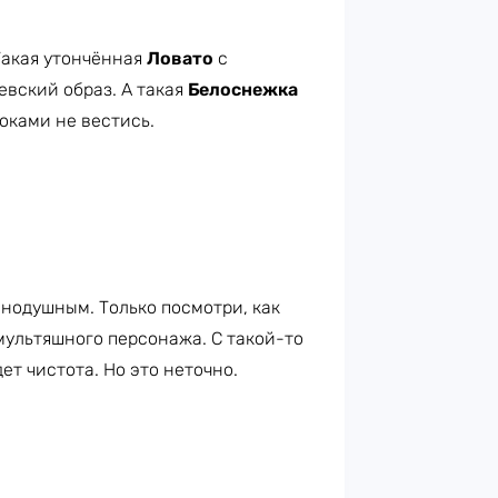
Такая утончённая
Ловато
с
евский образ. А такая
Белоснежка
локами не вестись.
внодушным. Только посмотри, как
мультяшного персонажа. С такой-то
ет чистота. Но это неточно.