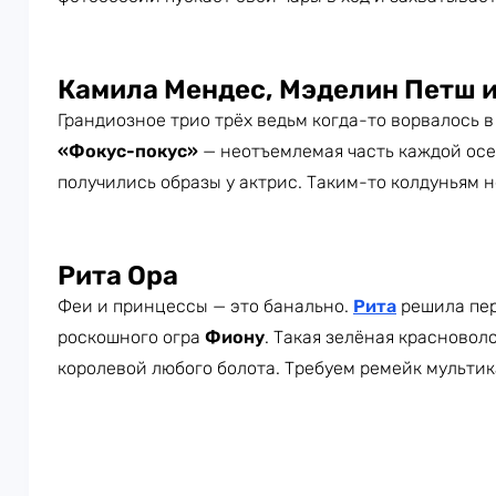
Камила Мендес, Мэделин Петш и
Грандиозное трио трёх ведьм когда-то ворвалось 
«Фокус-покус»
— неотъемлемая часть каждой осе
получились образы у актрис. Таким-то колдуньям не
Рита Ора
Феи и принцессы — это банально.
Рита
решила пер
роскошного огра
Фиону
. Такая зелёная красновол
королевой любого болота. Требуем ремейк мульти