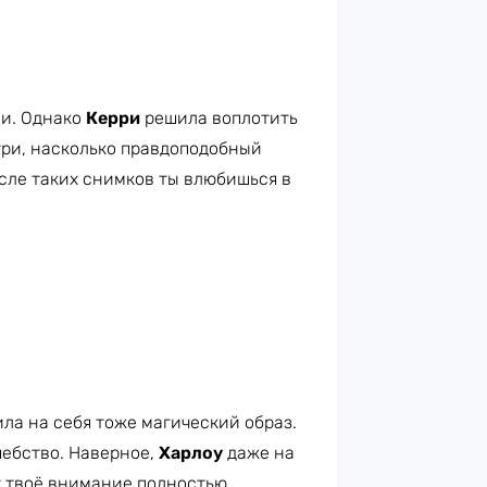
ми. Однако
Керри
решила воплотить
три, насколько правдоподобный
осле таких снимков ты влюбишься в
ла на себя тоже магический образ.
ебство. Наверное,
Харлоу
даже на
т твоё внимание полностью.