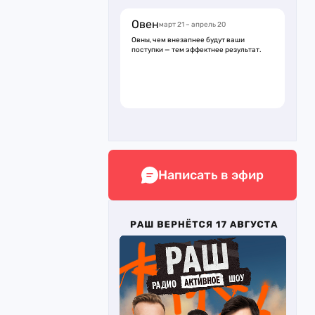
Овен
март 21 – апрель 20
Овны, чем внезапнее будут ваши
поступки — тем эффектнее результат.
Написать в эфир