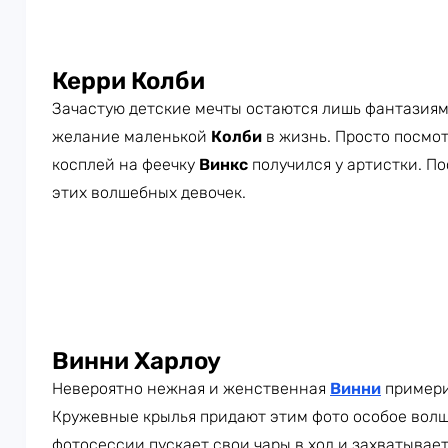
Керри Колби
Зачастую детские мечты остаются лишь фантазия
желание маленькой
Колби
в жизнь. Просто посмо
косплей на феечку
Винкс
получился у артистки. П
этих волшебных девочек.
Винни Харлоу
Невероятно нежная и женственная
Винни
примери
Кружевные крылья придают этим фото особое волш
фотосессии пускает свои чары в ход и захватывае