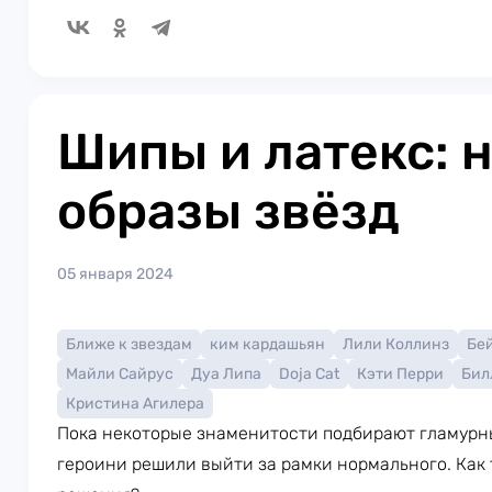
Шипы и латекс: 
образы звёзд
05 января 2024
Ближе к звездам
ким кардашьян
Лили Коллинз
Бе
Майли Сайрус
Дуа Липа
Doja Cat
Кэти Перри
Бил
Кристина Агилера
Пока некоторые знаменитости подбирают гламурн
героини решили выйти за рамки нормального. Как