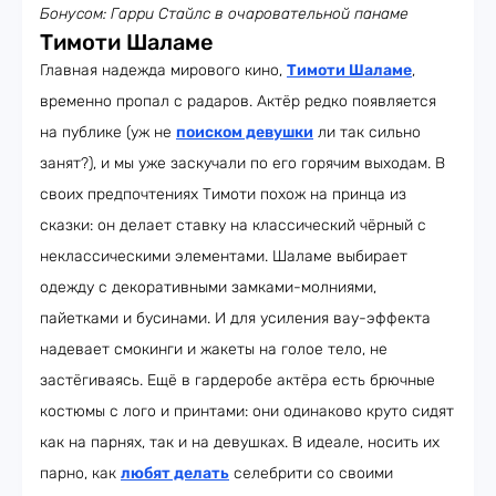
Бонусом: Гарри Стайлс в очаровательной панаме
Тимоти Шаламе
Главная надежда мирового кино,
Тимоти Шаламе
,
временно пропал с радаров. Актёр редко появляется
на публике (уж не
поиском девушки
ли так сильно
занят?), и мы уже заскучали по его горячим выходам. В
своих предпочтениях Тимоти похож на принца из
сказки: он делает ставку на классический чёрный с
неклассическими элементами. Шаламе выбирает
одежду с декоративными замками-молниями,
пайетками и бусинами. И для усиления вау-эффекта
надевает смокинги и жакеты на голое тело, не
застёгиваясь. Ещё в гардеробе актёра есть брючные
костюмы с лого и принтами: они одинаково круто сидят
как на парнях, так и на девушках. В идеале, носить их
парно, как
любят делать
селебрити со своими