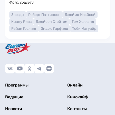
Фото: соцсети
Звезды
Роберт Паттинсон
Джеймс МакЭвой
Киану Ривз
Джейсон Стэйтем
Том Холланд
Райан Гослинг
Эндрю Гарфилд
Тоби Магуайр
Программы
Онлайн
Ведущие
Кинокайф
Новости
Контакты