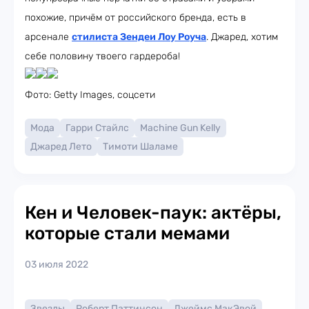
похожие, причём от российского бренда, есть в
арсенале
стилиста Зендеи Лоу Роуча
. Джаред, хотим
себе половину твоего гардероба!
Фото: Getty Images, соцсети
Мода
Гарри Стайлс
Machine Gun Kelly
Джаред Лето
Тимоти Шаламе
Кен и Человек-паук: актёры,
которые стали мемами
03 июля 2022
Звезды
Роберт Паттинсон
Джеймс МакЭвой