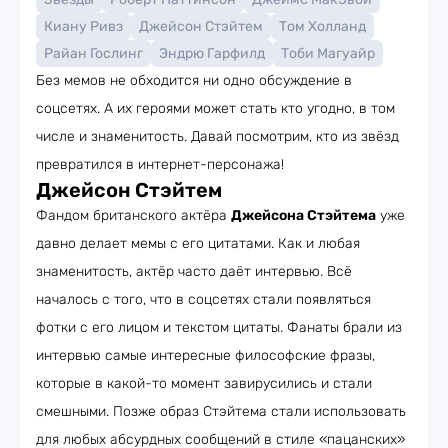
Киану Ривз
Джейсон Стэйтем
Том Холланд
Райан Гослинг
Эндрю Гарфилд
Тоби Магуайр
Без мемов не обходится ни одно обсуждение в
соцсетях. А их героями может стать кто угодно, в том
числе и знаменитость. Давай посмотрим, кто из звёзд
превратился в интернет-персонажа!
Джейсон Стэйтем
Фандом британского актёра
Джейсона Стэйтема
уже
давно делает мемы с его цитатами. Как и любая
знаменитость, актёр часто даёт интервью. Всё
началось с того, что в соцсетях стали появляться
фотки с его лицом и текстом цитаты. Фанаты брали из
интервью самые интересные философские фразы,
которые в какой-то момент завирусились и стали
смешными. Позже образ Стэйтема стали использовать
для любых абсурдных сообщений в стиле «пацанских»