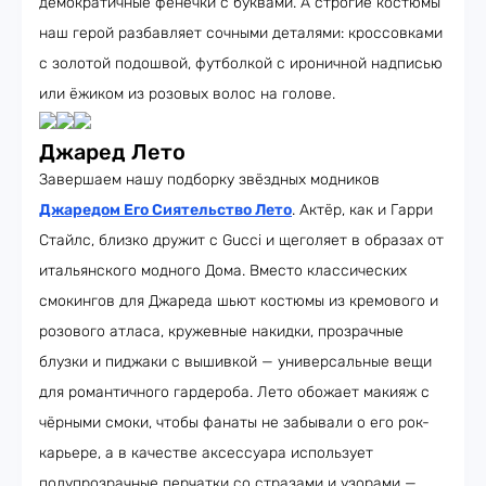
демократичные фенечки с буквами. А строгие костюмы
наш герой разбавляет сочными деталями: кроссовками
с золотой подошвой, футболкой с ироничной надписью
или ёжиком из розовых волос на голове.
Джаред Лето
Завершаем нашу подборку звёздных модников
Джаредом Его Сиятельство Лето
. Актёр, как и Гарри
Стайлс, близко дружит с Gucci и щеголяет в образах от
итальянского модного Дома. Вместо классических
смокингов для Джареда шьют костюмы из кремового и
розового атласа, кружевные накидки, прозрачные
блузки и пиджаки с вышивкой — универсальные вещи
для романтичного гардероба. Лето обожает макияж с
чёрными смоки, чтобы фанаты не забывали о его рок-
карьере, а в качестве аксессуара использует
полупрозрачные перчатки со стразами и узорами —