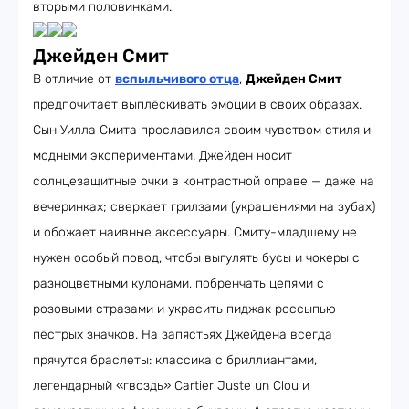
вторыми половинками.
Джейден Смит
В отличие от
вспыльчивого отца
,
Джейден Смит
предпочитает выплёскивать эмоции в своих образах.
Сын Уилла Смита прославился своим чувством стиля и
модными экспериментами. Джейден носит
солнцезащитные очки в контрастной оправе — даже на
вечеринках; сверкает грилзами (украшениями на зубах)
и обожает наивные аксессуары. Смиту-младшему не
нужен особый повод, чтобы выгулять бусы и чокеры с
разноцветными кулонами, побренчать цепями с
розовыми стразами и украсить пиджак россыпью
пёстрых значков. На запястьях Джейдена всегда
прячутся браслеты: классика с бриллиантами,
легендарный «гвоздь» Cartier Juste un Clou и