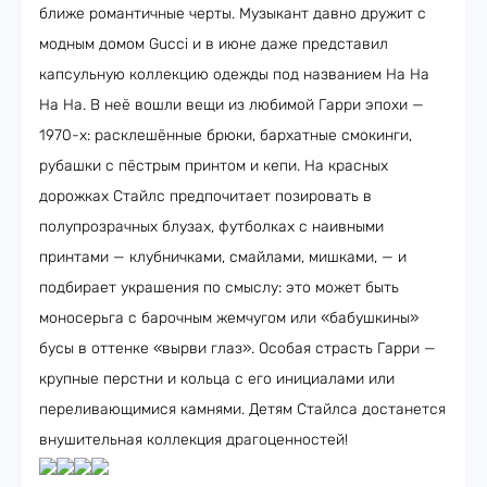
ближе романтичные черты. Музыкант давно дружит с
модным домом Gucci и в июне даже представил
капсульную коллекцию одежды под названием Ha Ha
Ha Ha. В неё вошли вещи из любимой Гарри эпохи —
1970-х: расклешённые брюки, бархатные смокинги,
рубашки с пёстрым принтом и кепи. На красных
дорожках Стайлс предпочитает позировать в
полупрозрачных блузах, футболках с наивными
принтами — клубничками, смайлами, мишками, — и
подбирает украшения по смыслу: это может быть
моносерьга с барочным жемчугом или «бабушкины»
бусы в оттенке «вырви глаз». Особая страсть Гарри —
крупные перстни и кольца с его инициалами или
переливающимися камнями. Детям Стайлса достанется
внушительная коллекция драгоценностей!