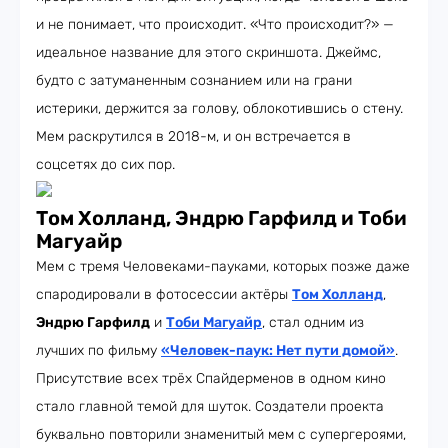
и не понимает, что происходит. «Что происходит?» —
идеальное название для этого скриншота. Джеймс,
будто с затуманенным сознанием или на грани
истерики, держится за голову, облокотившись о стену.
Мем раскрутился в 2018-м, и он встречается в
соцсетях до сих пор.
Том Холланд, Эндрю Гарфилд и Тоби
Магуайр
Мем с тремя Человеками-пауками, которых позже даже
спародировали в фотосессии актёры
Том Холланд
,
Эндрю Гарфилд
и
Тоби Магуайр
, стал одним из
лучших по фильму
«Человек-паук: Нет пути домой»
.
Присутствие всех трёх Спайдерменов в одном кино
стало главной темой для шуток. Создатели проекта
буквально повторили знаменитый мем с супергероями,