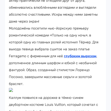
актёр практически не отходили друг от друга,
обменивались влюблёнными взглядами и выглядели
абсолютно счастливыми. Искры между ними заметны
даже через экран!
Молодожёны посетили нью-йоркскую премьеру
романтической комедии «Только на одну ночь», в
которой одну из главных ролей исполнил Тёрнер. Для
выхода певица выбрала сшитое на заказ платье
Ferragamo с фирменным для неё
глубоким вырезом
,
дополненное длинным шарфом и юбкой с необычной
фактурой. Образ, созданный стилистом Лоренцо
Посокко, завершили массивные серьги и золотой
браслет.
Каллум появился на дорожке в тёмно-синем
двубортном костюме Louis Vuitton, который сочетал с