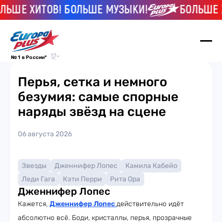
ЬШЕ ХИТОВ! БОЛЬШЕ МУЗЫКИ!
БОЛЬШЕ Х
№ 1 в России*
Перья, сетка и немного
безумия: самые спорные
наряды звёзд на сцене
06 августа 2026
Звезды
Дженнифер Лопес
Камила Кабейо
Леди Гага
Кэти Перри
Рита Ора
Дженнифер Лопес
Кажется,
Дженнифер Лопес
действительно идёт
абсолютно всё. Боди, кристаллы, перья, прозрачные