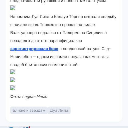
бледно-жёлтой рубашкой и полосатым галстуком.
Напомним, Дуа Липа и Каллум Тёрнер сыграли свадьбу
в начале июня. Торжество прошло на вилле
Вальгуарнера недалеко от Палермо на Сицилии, а
незадолго до этого пара официально
зарегистрировала брак
в лондонской ратуше Олд-
Мэрилебон — одном из самых популярных мест для
свадеб британских знаменитостей.
Фото: Legion-Media
Ближе к звездам
Дуа Липа