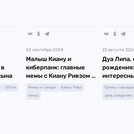
02 сентября 2024
22 августа 202
Малыш Киану и
Дуа Липа, 
 в
киберпанк: главные
рождения:
сына
мемы с Киану Ривзом в
интересны
его день рождения
певице
B
Offset
Мемы и тренды
Киану Ривз
Ближе к звезда
мемы
день рождения