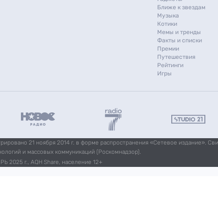
Ближе к звездам
Музыка
Котики
Мемы и тренды
Факты и списки
Премии
Путешествия
Рейтинги
Игры
ировано 21 ноября 2014 г. в форме распространения «Сетевое издание». Св
нологий и массовых коммуникаций (Роскомнадзор).
Ь 2025 г., AQH Share, население 12+