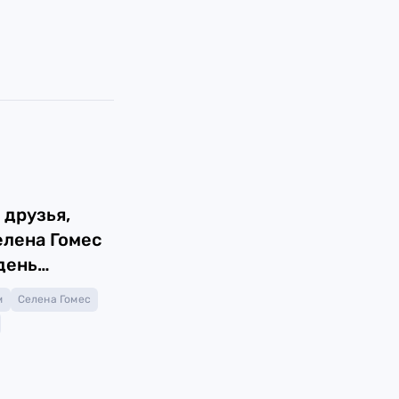
 друзья,
елена Гомес
день
м
Селена Гомес