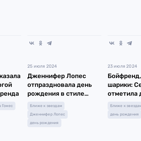
25 июля 2024
23 июля 2024
казала
Дженнифер Лопес
Бойфренд,
огой
отпраздновала день
шарики: С
френда
рождения в стиле
отметила 
«Бриджертонов»
рождения
 Гомес
Ближе к звездам
Ближе к звезда
Дженнифер Лопес
день рождения
день рождения