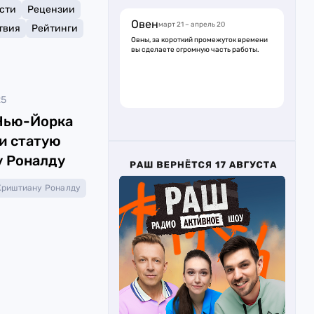
сти
Рецензии
Овен
март 21 – апрель 20
твия
Рейтинги
Овны, за короткий промежуток времени
вы сделаете огромную часть работы.
25
Нью-Йорка
и статую
 Роналду
Криштиану Роналду