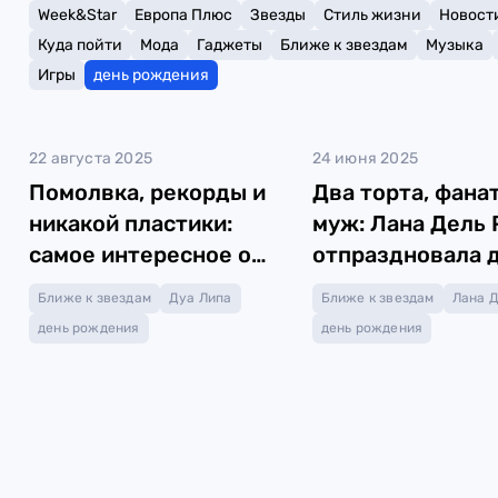
Week&Star
Европа Плюс
Звезды
Стиль жизни
Новост
Куда пойти
Мода
Гаджеты
Ближе к звездам
Музыка
Игры
день рождения
22 августа 2025
24 июня 2025
Помолвка, рекорды и
Два торта, фана
никакой пластики:
муж: Лана Дель 
самое интересное о
отпраздновала 
Дуа Липе
рождения
Ближе к звездам
Дуа Липа
Ближе к звездам
Лана Д
день рождения
день рождения