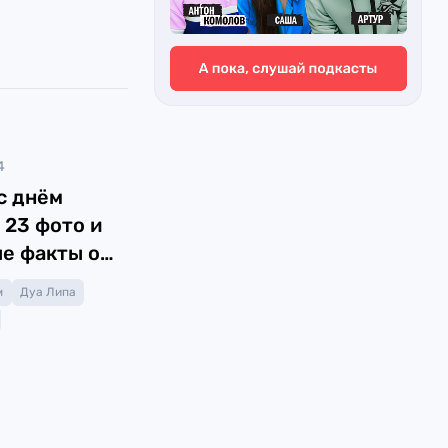
4
с днём
 23 фото и
е факты о
м
Дуа Липа