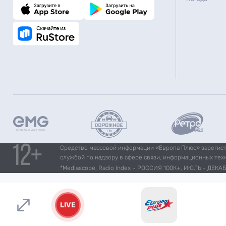
Средство массовой информации «Европа Плюс» зарегистр
службой по надзору в сфере связи, информационных тех
*Mediascope, Radio Index – РОССИЯ 100К+, ИЮЛЬ - ДЕКАБР
LIVE