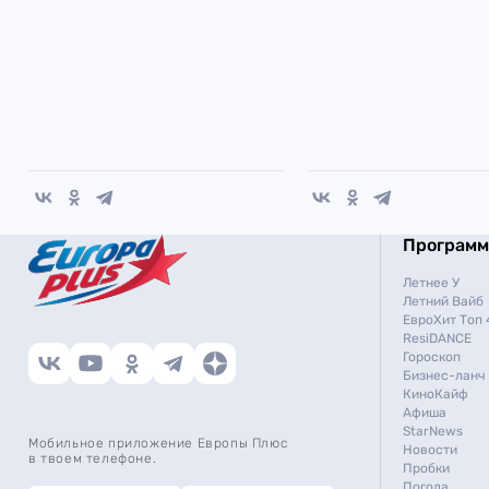
Програм
Летнее У
Летний Вайб
ЕвроХит Топ 
ResiDANCE
Гороскоп
Бизнес-ланч
КиноКайф
Афиша
StarNews
Мобильное приложение Европы Плюс
Новости
в твоем телефоне.
Пробки
Погода