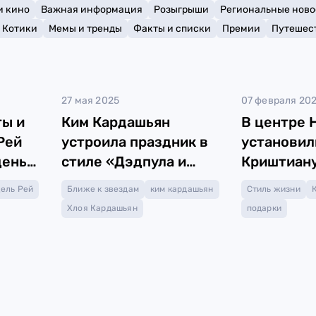
и кино
Важная информация
Розыгрыши
Региональные ново
Котики
Мемы и тренды
Факты и списки
Премии
Путешес
27 мая 2025
07 февраля 20
ты и
Ким Кардашьян
В центре 
Рей
устроила праздник в
установил
день
стиле «Дэдпула и
Криштиану
Росомахи»
ель Рей
Ближе к звездам
ким кардашьян
Стиль жизни
Хлоя Кардашьян
подарки