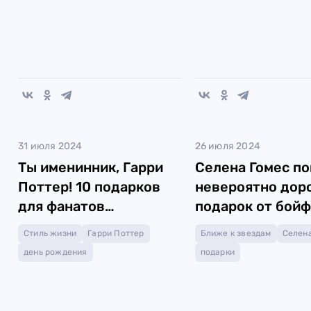
31 июля 2024
26 июля 2024
Ты именинник, Гарри
Селена Гомес по
Поттер! 10 подарков
невероятно дор
для фанатов
подарок от бой
волшебника
Стиль жизни
Гарри Поттер
Ближе к звездам
Селена
день рождения
подарки