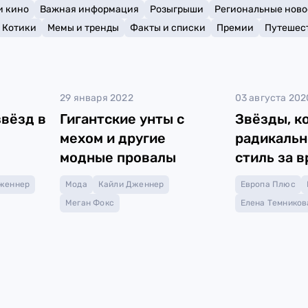
и кино
Важная информация
Розыгрыши
Региональные ново
Котики
Мемы и тренды
Факты и списки
Премии
Путешес
29 января 2022
03 августа 202
звёзд в
Гигантские унты с
Звёзды, к
мехом и другие
радикальн
модные провалы
стиль за 
карьеры
женнер
Мода
Кайли Дженнер
Европа Плюс
Меган Фокс
Елена Темников