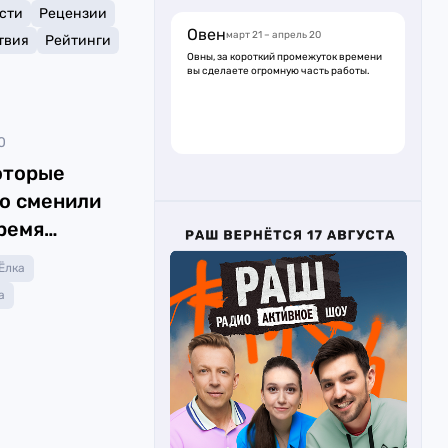
сти
Рецензии
Овен
март 21 – апрель 20
твия
Рейтинги
Овны, за короткий промежуток времени
вы сделаете огромную часть работы.
0
оторые
о сменили
время
Ёлка
а