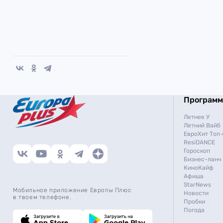
Програм
Летнее У
Летний Вайб
ЕвроХит Топ 
ResiDANCE
Гороскоп
Бизнес-ланч
КиноКайф
Афиша
StarNews
Мобильное приложение Европы Плюс
Новости
в твоем телефоне.
Пробки
Погода