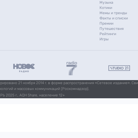
Музыка
Котики
Мемы и тренды
Факты и списки
Премии
Путешествия
Рейтинги
Игры
ировано 21 ноября 2014 г. в форме распространения «Сетевое издание». Св
нологий и массовых коммуникаций (Роскомнадзор).
Ь 2025 г., AQH Share, население 12+