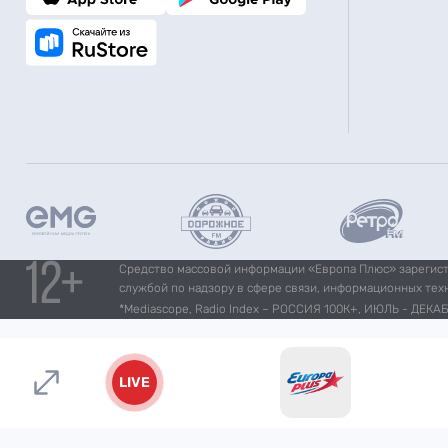
Средство массовой информации «Европа Плюс» зарегистр
службой по надзору в сфере связи, информационных тех
*Mediascope, Radio Index – РОССИЯ 100К+, ИЮЛЬ - ДЕКАБР
LIVE