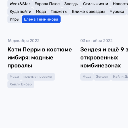
Week&Star
Европа Плюс
Звезды
Стиль жизни
Новост
Куда пойти
Мода
Гаджеты
Ближе к звездам
Музыка
Игры
Елена Темникова
16 декабря 2022
03 октября 2022
Кэти Перри в костюме
Зендея и ещё 9 
имбиря: модные
откровенных
провалы
комбинезонах
Мода
модные провалы
Мода
Зендея
Кайли Д
Хейли Бибер