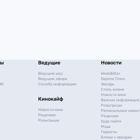
мы
Ведущие
Новости
Ведущие шоу
Week&Star
Ведущие эфира
Европа Плюс
40
Служба информации
Звезды
Стиль жизни
Новости кино
Кинокайф
Важная информация
Розыгрыши
Новости кино
Региональные новос
Рецензии
Рецензии
Розыгрыши
Куда пойти
Мода
Гаджеты
Ближе к звездам